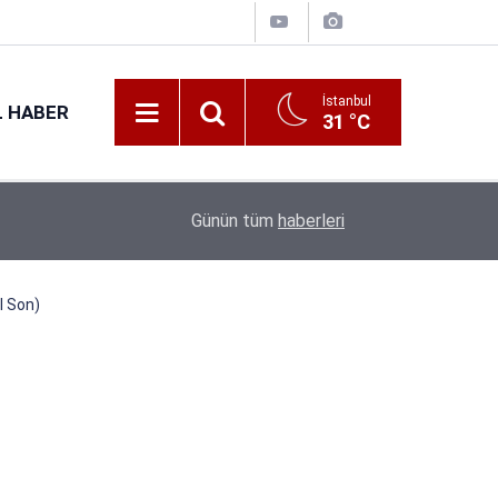
İstanbul
 HABER
31 °C
16:38
Kıyı Emniyeti Genel Müdürlüğü 26 İşçi Alımı Ya
Günün tüm
haberleri
l Son)