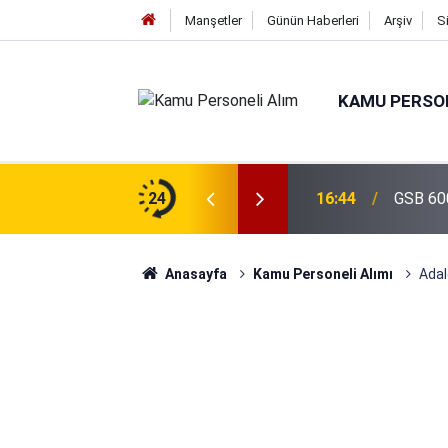
Manşetler
Günün Haberleri
Arşiv
S
KAMU PERSON
isi Alımı Gündemde! Bakan Çiftçi Süreci
24
16:44
GSB 600
evrildi
Anasayfa
Kamu Personeli Alımı
Adal