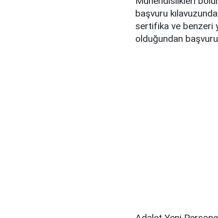
Mühendislikleri bolü
başvuru kılavuzunda b
sertifika ve benzeri
olduğundan başvuru k
Adalet Yeni Persone