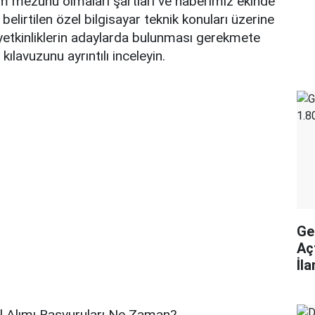
m mezunu olmaları şartları ve haberimiz ekinde
elirtilen özel bilgisayar teknik konuları üzerine
 yetkinliklerin adaylarda bulunması gerekmete
ılavuzunu ayrıntılı inceleyin.
Ge
Aç
İl
l Alımı Başvuruları Ne Zaman?