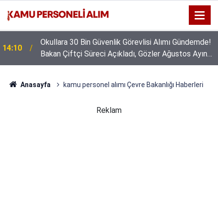
Okullara 30 Bin Güvenlik Görevlisi Alımı Gündemde!
14:10
Bakan Çiftçi Süreci Açıkladı, Gözler Ağustos Ayına
GSB 600 Personel Alımında Başvuru Süresi Doluyor:
16:44
Çevrildi
Son Gün Yarın
Anasayfa
kamu personel alımı Çevre Bakanlığı Haberleri
Reklam