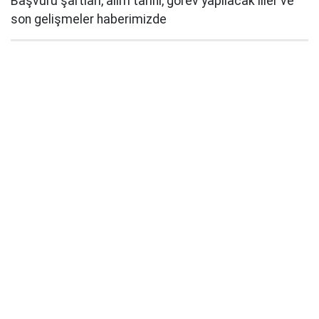
Başvuru şartları, alım tarihi, görev yapılacak iller ve
son gelişmeler haberimizde