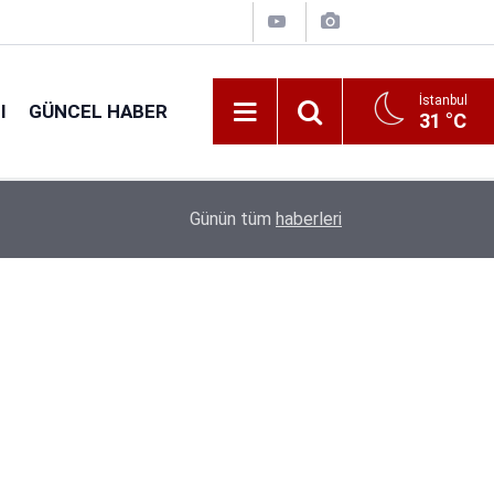
İstanbul
I
GÜNCEL HABER
31 °C
16:38
Kıyı Emniyeti Genel Müdürlüğü 26 İşçi Alımı Ya
Günün tüm
haberleri