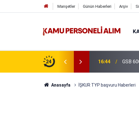
Manşetler
Günün Haberleri
Arşiv
S
KA
isi Alımı Gündemde! Bakan Çiftçi Süreci
24
16:44
GSB 600
evrildi
Anasayfa
İŞKUR TYP başvuru Haberleri