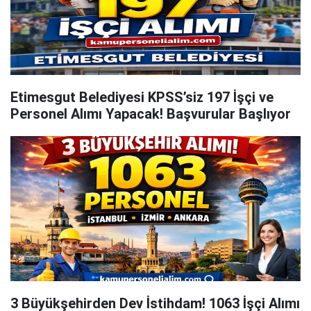
Etimesgut Belediyesi KPSS’siz 197 İşçi ve
Personel Alımı Yapacak! Başvurular Başlıyor
3 Büyükşehirden Dev İstihdam! 1063 İşçi Alımı