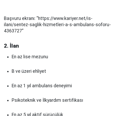
Başvuru ekranı: "https://www.kariyer.net/is-
ilani/sentez-saglik-hizmetleri-a-s-ambulans-soforu-
4363727"
2. İlan
En az lise mezunu
B ve üzeri ehliyet
En az 1 yıl ambulans deneyimi
Psikoteknik ve İlkyardım sertifikası
En az 5 yıl aktif sürücülük