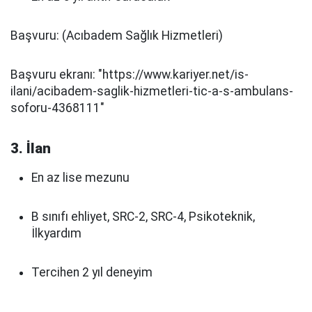
Başvuru: (Acıbadem Sağlık Hizmetleri)
Başvuru ekranı: "https://www.kariyer.net/is-
ilani/acibadem-saglik-hizmetleri-tic-a-s-ambulans-
soforu-4368111"
3. İlan
En az lise mezunu
B sınıfı ehliyet, SRC-2, SRC-4, Psikoteknik,
İlkyardım
Tercihen 2 yıl deneyim