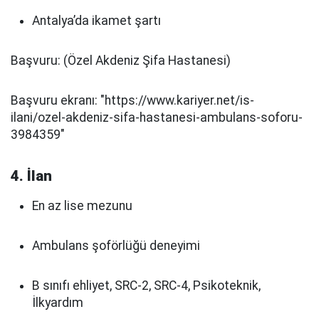
Antalya’da ikamet şartı
Başvuru: (Özel Akdeniz Şifa Hastanesi)
Başvuru ekranı: "https://www.kariyer.net/is-
ilani/ozel-akdeniz-sifa-hastanesi-ambulans-soforu-
3984359"
4. İlan
En az lise mezunu
Ambulans şoförlüğü deneyimi
B sınıfı ehliyet, SRC-2, SRC-4, Psikoteknik,
İlkyardım