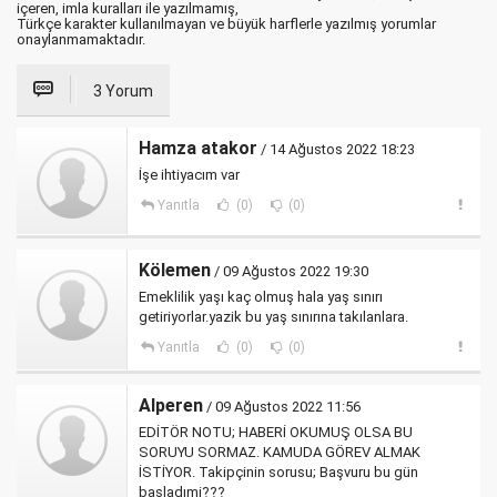
içeren, imla kuralları ile yazılmamış,
Türkçe karakter kullanılmayan ve büyük harflerle yazılmış yorumlar
onaylanmamaktadır.
3 Yorum
Hamza atakor
/ 14 Ağustos 2022 18:23
İşe ihtiyacım var
Yanıtla
(0)
(0)
Kölemen
/ 09 Ağustos 2022 19:30
Emeklilik yaşı kaç olmuş hala yaş sınırı
getiriyorlar.yazik bu yaş sınırına takılanlara.
Yanıtla
(0)
(0)
Alperen
/ 09 Ağustos 2022 11:56
EDİTÖR NOTU; HABERİ OKUMUŞ OLSA BU
SORUYU SORMAZ. KAMUDA GÖREV ALMAK
İSTİYOR. Takipçinin sorusu; Başvuru bu gün
başladımi???