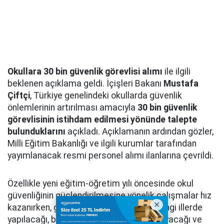
Okullara 30 bin güvenlik görevlisi alımı
ile ilgili
beklenen açıklama geldi. İçişleri Bakanı
Mustafa
Çiftçi
, Türkiye genelindeki okullarda güvenlik
önlemlerinin artırılması amacıyla
30 bin güvenlik
görevlisinin istihdam edilmesi yönünde talepte
bulunduklarını
açıkladı. Açıklamanın ardından gözler,
Milli Eğitim Bakanlığı ve ilgili kurumlar tarafından
yayımlanacak resmi personel alımı ilanlarına çevrildi.
Özellikle yeni eğitim-öğretim yılı öncesinde okul
güvenliğinin güçlendirilmesine yönelik çalışmalar hız
kazanırken, güvenlik görevlisi alımının hangi illerde
yapılacağı, başvuruların ne zaman başlayacağı ve