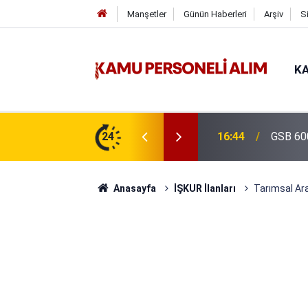
Manşetler
Günün Haberleri
Arşiv
S
KA
isi Alımı Gündemde! Bakan Çiftçi Süreci
24
16:44
GSB 600
evrildi
Anasayfa
İŞKUR İlanları
Tarımsal Ara