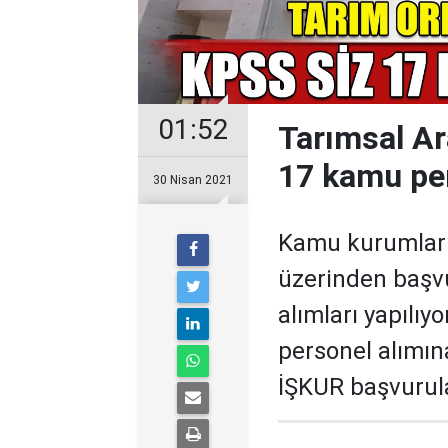
01:52
Tarımsal A
17 kamu per
30 Nisan 2021
Kamu kurumları 
üzerinden başv
alımları yapılıy
personel alımın
İŞKUR başvurul