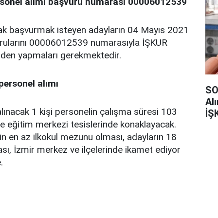
rsonel alımı başvuru numarası 00006012539
rak başvurmak isteyen adayların 04 Mayıs 2021
urularını 00006012539 numarasıyla İŞKUR
inden yapmaları gerekmektedir.
personel alımı
SO
Al
lınacak 1 kişi personelin çalışma süresi 103
İŞ
e eğitim merkezi tesislerinde konaklayacak.
in en az ilkokul mezunu olması, adayların 18
ı, İzmir merkez ve ilçelerinde ikamet ediyor
.