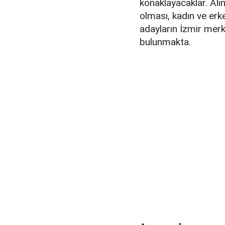
konaklayacaklar. Alı
olması, kadın ve erk
adayların İzmir merke
bulunmakta.