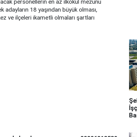
nacak personellerin en az ilkokul mezunu
ek adayların 18 yaşından büyük olması,
z ve ilçeleri ikametli olmaları şartları
Şe
İş
Ba