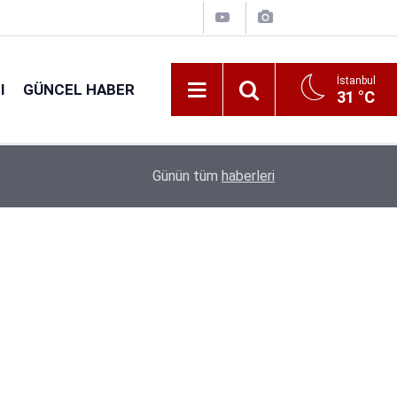
İstanbul
I
GÜNCEL HABER
31 °C
16:38
Kıyı Emniyeti Genel Müdürlüğü 26 İşçi Alımı Ya
Günün tüm
haberleri