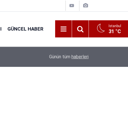
İstanbul
I
GÜNCEL HABER
31 °C
16:44
GSB 600 Personel Alımında Başvuru Süresi Dolu
Günün tüm
haberleri