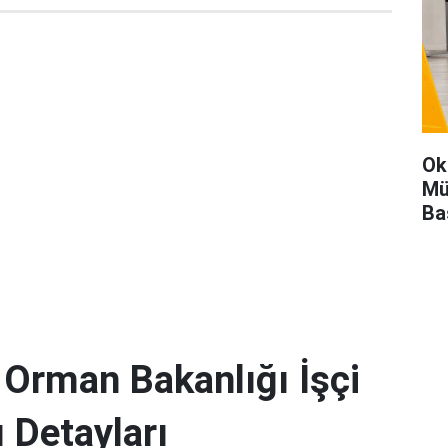
Ok
Mü
Ba
 Orman Bakanlığı İşçi
ı Detayları