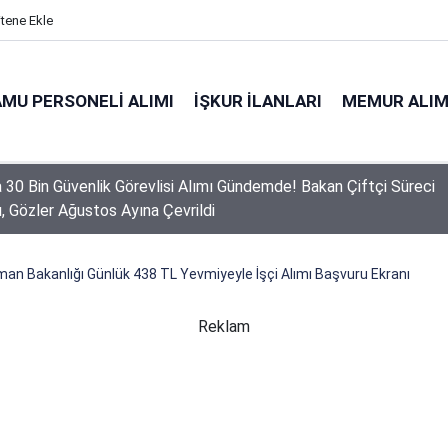
itene Ekle
MU PERSONELI ALIMI
İŞKUR İLANLARI
MEMUR ALIM
a 30 Bin Güvenlik Görevlisi Alımı Gündemde! Bakan Çiftçi Süreci
ı, Gözler Ağustos Ayına Çevrildi
an Bakanlığı Günlük 438 TL Yevmiyeyle İşçi Alımı Başvuru Ekranı
Reklam