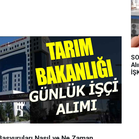
SO
Al
İŞ
Başvuruları Nasıl ve Ne Zaman