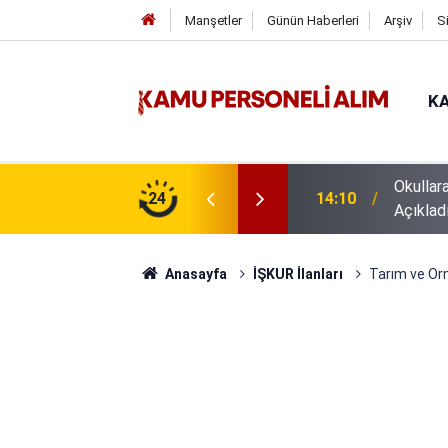
Manşetler
Günün Haberleri
Arşiv
S
KA
Okullar
z İŞKUR İUP başvuruları
24
14:10
Açıklad
Anasayfa
İŞKUR İlanları
Tarım ve Orm