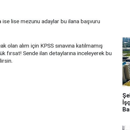
la ise lise mezunu adaylar bu ilana başvuru
ak olan alım için KPSS sınavına katılmamış
ük fırsat! Sende ilan detaylarına inceleyerek bu
irsin.
Şe
İş
Ba