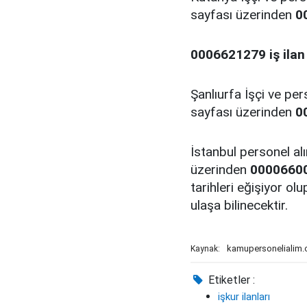
sayfası üzerinden
0
0006621279 iş ilan 
Şanlıurfa İşçi ve pe
sayfası üzerinden
0
İstanbul personel al
üzerinden
0000660
tarihleri eğişiyor olup
ulaşa bilinecektir.
kamupersonelialim
Kaynak:
Etiketler :
işkur ilanları