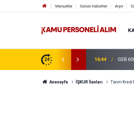
Manşetler
Günün Haberleri
Arşiv
S
KA
isi Alımı Gündemde! Bakan Çiftçi Süreci
24
16:44
GSB 600
evrildi
Anasayfa
İŞKUR İlanları
Tarım Kredi 