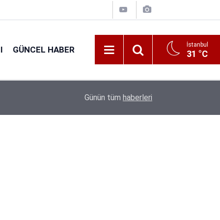
İstanbul
I
GÜNCEL HABER
31 °C
16:38
Kıyı Emniyeti Genel Müdürlüğü 26 İşçi Alımı Ya
Günün tüm
haberleri