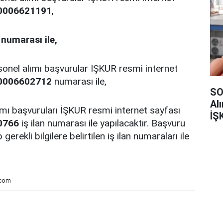
0006621191
,
numarası ile,
rsonel alımı başvurular İŞKUR resmi internet
0006602712
numarası ile,
SO
Al
ımı başvuruları İŞKUR resmi internet sayfası
İŞ
0766
iş ilan numarası ile yapılacaktır. Başvuru
 gerekli bilgilere belirtilen iş ilan numaraları ile
.com