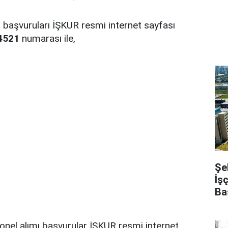
 başvuruları İŞKUR resmi internet sayfası
4521
numarası ile,
Şe
İş
Ba
onel alımı başvurular İŞKUR resmi internet