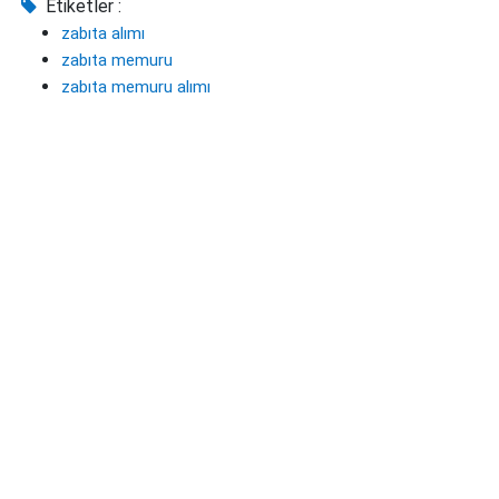
Etiketler :
zabıta alımı
zabıta memuru
zabıta memuru alımı