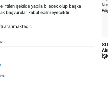
lirtilen şekilde yapıla bilecek olup başka
cak başvurular kabul edilmeyecektir.
tı aranmaktadır.
.com
SO
Al
İŞ
ı
lımı