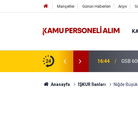
Manşetler
Günün Haberleri
Arşiv
S
KA
isi Alımı Gündemde! Bakan Çiftçi Süreci
24
16:44
GSB 600
evrildi
Anasayfa
İŞKUR İlanları
Niğde Büyükş