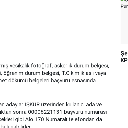
Şe
KP
lmiş vesikalık fotoğraf, askerlik durum belgesi,
, öğrenim durum belgesi, T.C kimlik aslı veya
met dökümü belgeleri başvuru esnasında
yan adaylar İŞKUR üzerinden kullanıcı ada ve
yaptıktan sonra 00006221131 başvuru numarası
cekleri gibi Alo 170 Numaralı telefondan da
 bulunabilirler.