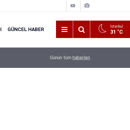
İstanbul
I
GÜNCEL HABER
31 °C
16:38
Kıyı Emniyeti Genel Müdürlüğü 26 İşçi Alımı Ya
Günün tüm
haberleri