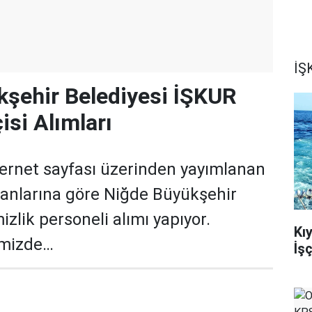
İŞK
şehir Belediyesi İŞKUR
isi Alımları
ernet sayfası üzerinden yayımlanan
ilanlarına göre Niğde Büyükşehir
izlik personeli alımı yapıyor.
Kı
imizde…
İş