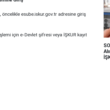
 öncelikle esube.iskur.gov.tr adresine giriş
işlemi için e-Devlet şifresi veya İŞKUR kayıt
SO
Al
İŞ