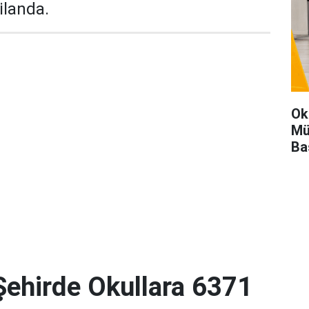
ilanda.
Ok
Mü
Ba
ehirde Okullara 6371