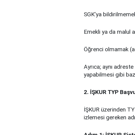
SGK’ya bildirilmemek
Emekli ya da malul a
Öğrenci olmamak (açı
Ayrıca; aynı adreste
yapabilmesi gibi baz
2. İŞKUR TYP Başvu
İŞKUR üzerinden TYP
izlemesi gereken adı
Adım 1: İŞKUR Sist