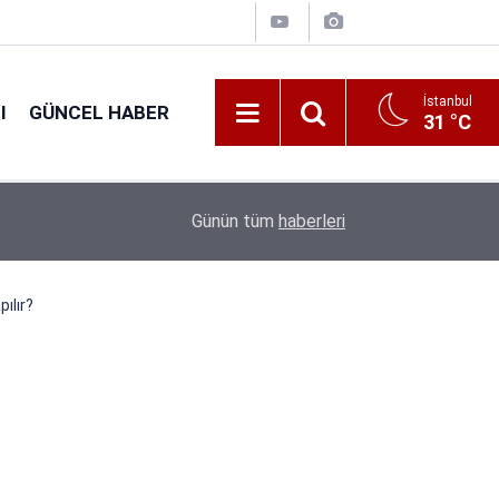
İstanbul
I
GÜNCEL HABER
31 °C
16:38
Kıyı Emniyeti Genel Müdürlüğü 26 İşçi Alımı Ya
Günün tüm
haberleri
ılır?