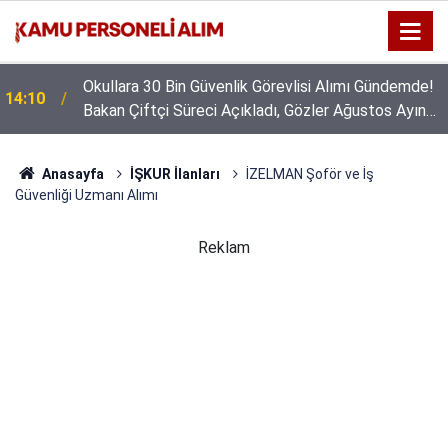
Okullara 30 Bin Güvenlik Görevlisi Alımı Gündemde!
14:10
Bakan Çiftçi Süreci Açıkladı, Gözler Ağustos Ayına
Çevrildi
Anasayfa
İŞKUR İlanları
İZELMAN Şoför ve İş
Güvenliği Uzmanı Alımı
Reklam