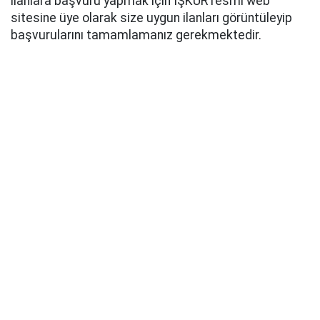
ilanlara başvuru yapmak için İŞKUR resmî web
sitesine üye olarak size uygun ilanları görüntüleyip
başvurularını tamamlamanız gerekmektedir.