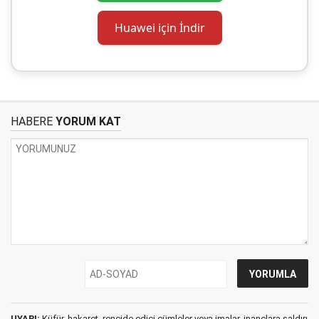
Huawei için İndir
HABERE
YORUM KAT
UYARI:
Küfür, hakaret, rencide edici cümleler veya imalar, inançlara saldırı