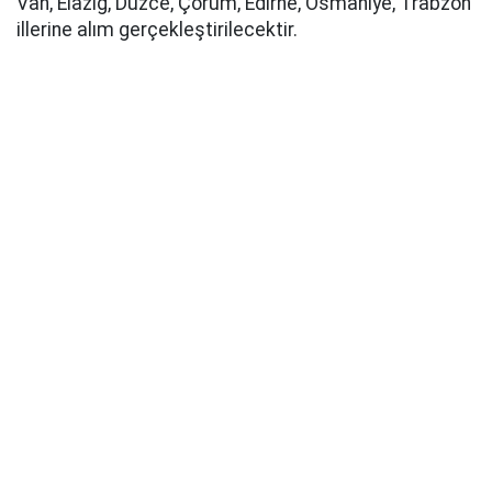
Van, Elâzığ, Düzce, Çorum, Edirne, Osmaniye, Trabzon
illerine alım gerçekleştirilecektir.