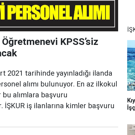
İŞK
! Öğretmenevi KPSS’siz
acak
t 2021 tarihinde yayınladığı ilanda
sonel alımı bulunuyor. En az ilkokul
 bu alımlara başvuru
Kı
. İŞKUR iş ilanlarına kimler başvuru
İş