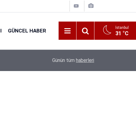
İstanbul
I
GÜNCEL HABER
31 °C
16:31
Tarım Bakanlığı 1.874 Personel Alacak: Başvuru T
Günün tüm
haberleri