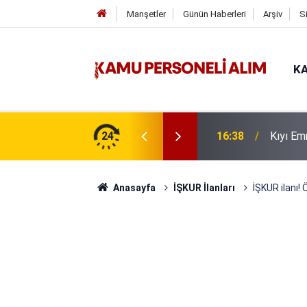
Manşetler
Günün Haberleri
Arşiv
S
KA
uru Süresi Doluyor: Son Gün Yarın
24
16:38
Kıyı Em
Anasayfa
İŞKUR İlanları
İŞKUR ilanı!