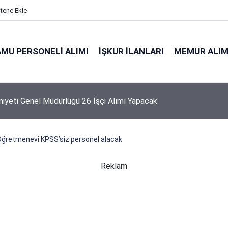
itene Ekle
MU PERSONELI ALIMI
İŞKUR İLANLARI
MEMUR ALIM
niyeti Genel Müdürlüğü 26 İşçi Alımı Yapacak
 Öğretmenevi KPSS’siz personel alacak
Reklam