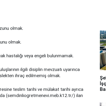
zunu olmak.
zunu olmak.
ak hastalığı veya engeli bulunmamak.
şlarının ilgili disiplin mevzuatı uyarınca
lekten ihraç edilmemiş olmak.
Şe
İş
Ba
esine teslim tarihi ve mülakat tarihi ayrıca
a (semdinliogretmenevi.meb.k12.tr/) ilan