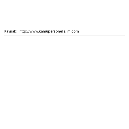
http://www.kamupersonelialim.com
Kaynak: