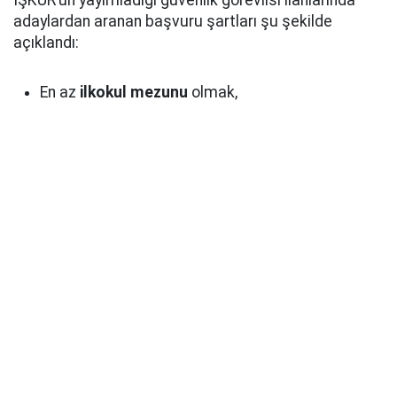
İŞKUR’un yayımladığı güvenlik görevlisi ilanlarında
adaylardan aranan başvuru şartları şu şekilde
açıklandı:
En az
ilkokul mezunu
olmak,