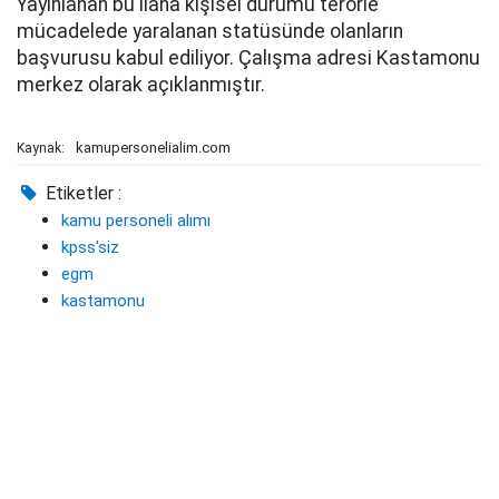
Yayınlanan bu ilana kişisel durumu terörle
mücadelede yaralanan statüsünde olanların
başvurusu kabul ediliyor. Çalışma adresi Kastamonu
merkez olarak açıklanmıştır.
kamupersonelialim.com
Kaynak:
Etiketler :
kamu personeli alımı
kpss'siz
egm
kastamonu