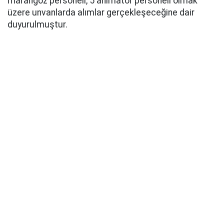
marangoz personeli, 5 animatör personeli olmak
üzere unvanlarda alımlar gerçekleşeceğine dair
duyurulmuştur.