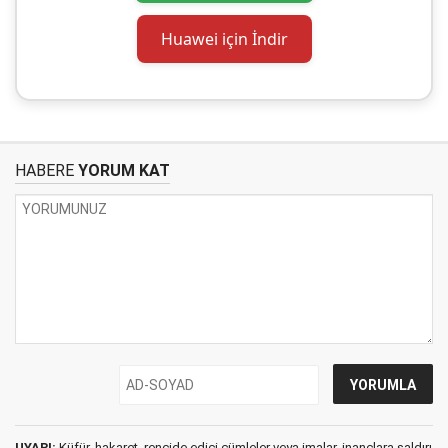
Huawei için İndir
HABERE
YORUM KAT
UYARI:
Küfür, hakaret, rencide edici cümleler veya imalar, inançlara saldırı