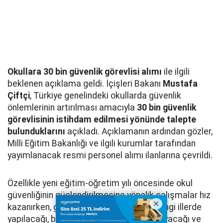
Okullara 30 bin güvenlik görevlisi alımı
ile ilgili
beklenen açıklama geldi. İçişleri Bakanı
Mustafa
Çiftçi
, Türkiye genelindeki okullarda güvenlik
önlemlerinin artırılması amacıyla
30 bin güvenlik
görevlisinin istihdam edilmesi yönünde talepte
bulunduklarını
açıkladı. Açıklamanın ardından gözler,
Milli Eğitim Bakanlığı ve ilgili kurumlar tarafından
yayımlanacak resmi personel alımı ilanlarına çevrildi.
Özellikle yeni eğitim-öğretim yılı öncesinde okul
güvenliğinin güçlendirilmesine yönelik çalışmalar hız
kazanırken, güvenlik görevlisi alımının hangi illerde
yapılacağı, başvuruların ne zaman başlayacağı ve