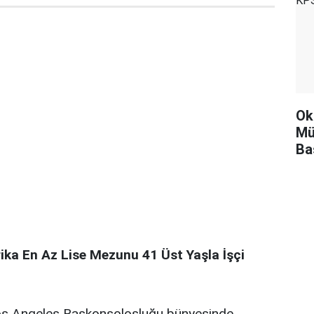
Ok
Mü
Ba
ika En Az Lise Mezunu 41 Üst Yaşla İşçi
 Los Angeles Başkonsolosluğu bünyesinde