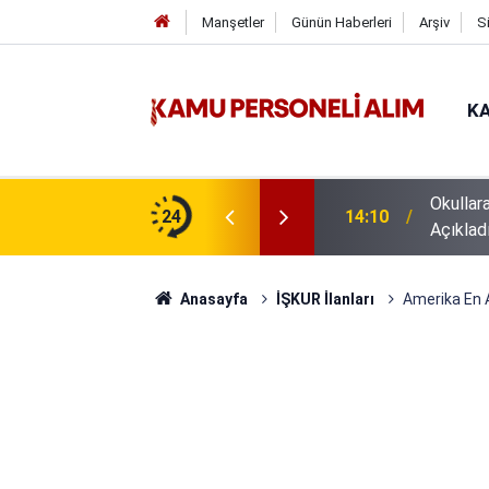
Manşetler
Günün Haberleri
Arşiv
S
KA
isi Alımı Gündemde! Bakan Çiftçi Süreci
24
16:44
GSB 600
evrildi
Anasayfa
İŞKUR İlanları
Amerika En 