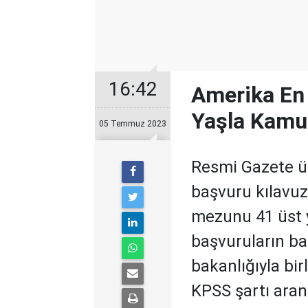
16:42
Amerika En
Yaşla Kamu 
05 Temmuz 2023
Resmi Gazete ü
başvuru kılavuz
mezunu 41 üst y
başvuruların baş
bakanlığıyla bir
KPSS şartı ara