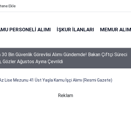
itene Ekle
MU PERSONELI ALIMI
İŞKUR İLANLARI
MEMUR ALIM
 Personel Alımında Başvuru Süresi Doluyor: Son Gün Yarın
Az Lise Mezunu 41 Üst Yaşla Kamu İşçi Alımı (Resmi Gazete)
Reklam