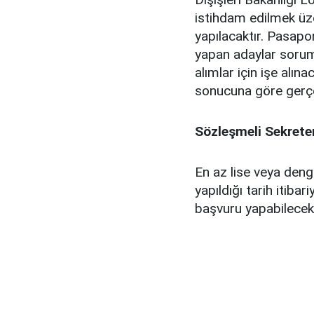
istihdam edilmek üze
yapılacaktır. Pasap
yapan adaylar soruml
alımlar için işe alın
sonucuna göre gerçe
Sözleşmeli Sekrete
En az lise veya deng
yapıldığı tarih itib
başvuru yapabilecekl