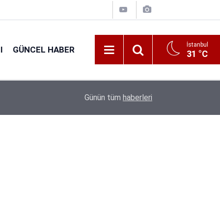
İstanbul
I
GÜNCEL HABER
31 °C
16:38
Kıyı Emniyeti Genel Müdürlüğü 26 İşçi Alımı Ya
Günün tüm
haberleri