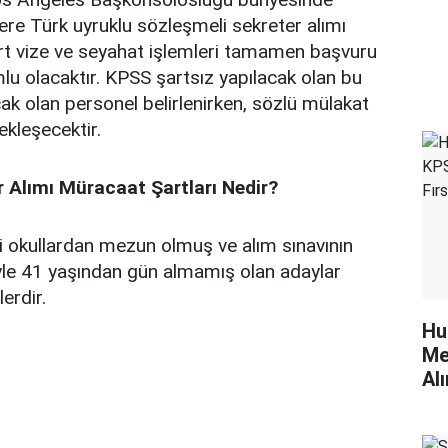
re Türk uyruklu sözleşmeli sekreter alımı
ort vize ve seyahat işlemleri tamamen başvuru
u olacaktır. KPSS şartsız yapılacak olan bu
acak olan personel belirlenirken, sözlü mülakat
kleşecektir.
r Alımı Müracaat Şartları Nedir?
i okullardan mezun olmuş ve alım sınavının
ariyle 41 yaşından gün almamış olan adaylar
erdir.
Hu
Me
Alı