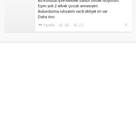
Bu konuda İşve Meslek sahibi olmak istiyorum.
Eşim yok.2 erkek çocuk annesiyim.
Bulundurma ruhsatim var.B.ehliyet im var
Daha önc
Yanıtla
(0)
(1)