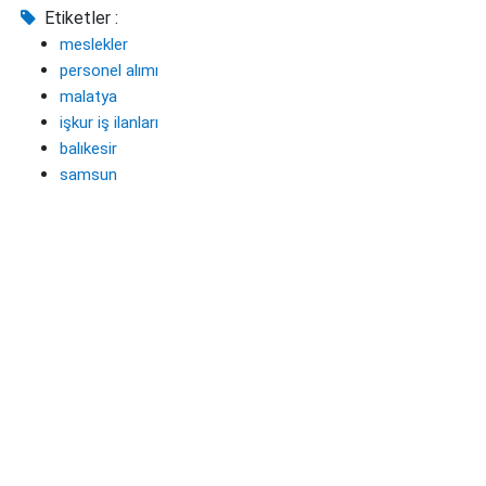
Etiketler :
meslekler
personel alımı
malatya
işkur iş ilanları
balıkesir
samsun