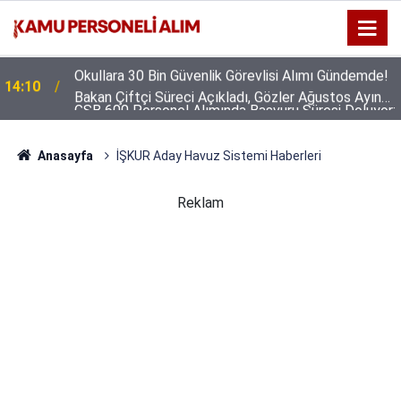
Okullara 30 Bin Güvenlik Görevlisi Alımı Gündemde!
14:10
Bakan Çiftçi Süreci Açıkladı, Gözler Ağustos Ayına
GSB 600 Personel Alımında Başvuru Süresi Doluyor:
Çevrildi
16:44
Son Gün Yarın
Anasayfa
İŞKUR Aday Havuz Sistemi Haberleri
Reklam