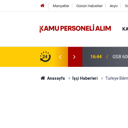
Manşetler
Günün Haberleri
Arşiv
S
KA
isi Alımı Gündemde! Bakan Çiftçi Süreci
24
16:44
GSB 600
evrildi
Anasayfa
İşçi Haberleri
Türkiye Bili