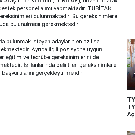
jik Araştırma Kurumu (TÜBİTAK), düzenli olarak
destek personel alımı yapmaktadır. TÜBİTAK
li gereksinimleri bulunmaktadır. Bu gereksinimlere
uda bulunulması gerekmektedir.
a bulunmak isteyen adayların en az lise
kmektedir. Ayrıca ilgili pozisyona uygun
ğer eğitim ve tecrübe gereksinimlerini de
ektedir. İş ilanlarında belirtilen gereksinimlere
 başvurularını gerçekleştirmelidir.
TY
TY
Aç