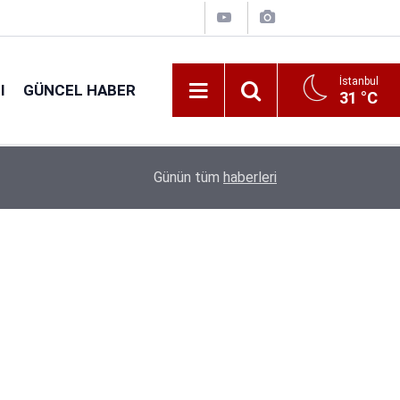
İstanbul
I
GÜNCEL HABER
31 °C
16:38
Kıyı Emniyeti Genel Müdürlüğü 26 İşçi Alımı Ya
Günün tüm
haberleri