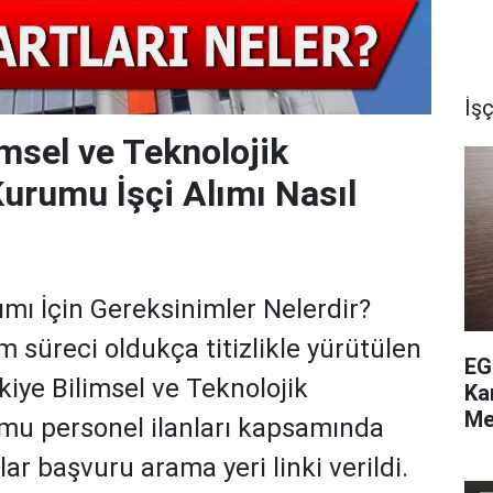
İşç
imsel ve Teknolojik
urumu İşçi Alımı Nasıl
ımı İçin Gereksinimler Nelerdir?
m süreci oldukça titizlikle yürütülen
EG
rkiye Bilimsel ve Teknolojik
Ka
Me
mu personel ilanları kapsamında
nlar başvuru arama yeri linki verildi.