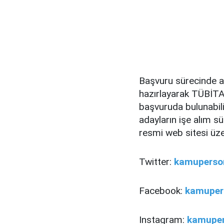
Başvuru sürecinde ad
hazırlayarak TÜBİTAK
başvuruda bulunabili
adayların işe alım s
resmi web sitesi üze
Twitter:
kamuperson
Facebook:
kamupers
Instagram:
kamuper