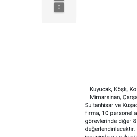
Kuyucak, Köşk, Koçar
Mimarsinan, Çarşam
Sultanhisar ve Kuşa
firma, 10 personel al
görevlerinde diğer 8
değerlendirilecektir
içerisinde olup iki g