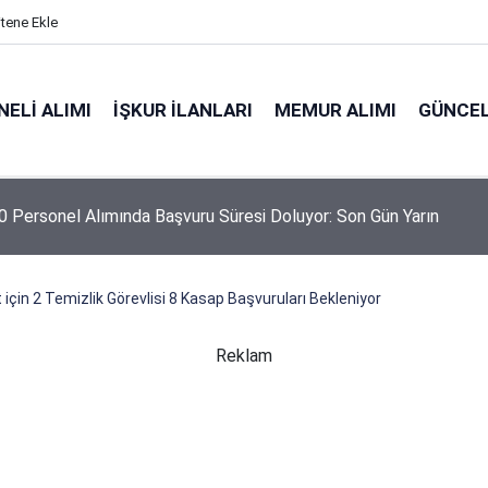
itene Ekle
ELI ALIMI
İŞKUR İLANLARI
MEMUR ALIMI
GÜNCEL
 Personel Alımında Başvuru Süresi Doluyor: Son Gün Yarın
 için 2 Temizlik Görevlisi 8 Kasap Başvuruları Bekleniyor
Reklam