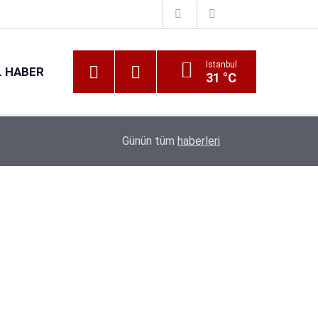
İstanbul
 HABER
31 °C
16:38
Kıyı Emniyeti Genel Müdürlüğü 26 İşçi Alımı Ya
Günün tüm
haberleri