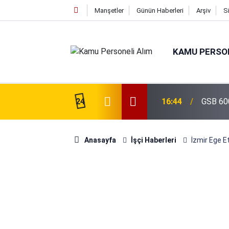
Manşetler
Günün Haberleri
Arşiv
S
KAMU PERSON
isi Alımı Gündemde! Bakan Çiftçi Süreci
24
16:44
GSB 600
evrildi
Anasayfa
İşçi Haberleri
İzmir Ege Et