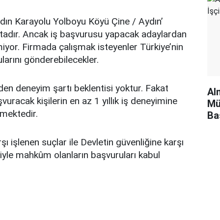
ydın Karayolu Yolboyu Köyü Çine / Aydın’
adır. Ancak iş başvurusu yapacak adaylardan
iyor. Firmada çalışmak isteyenler Türkiye’nin
larını gönderebilecekler.
nden deneyim şartı beklentisi yoktur. Fakat
Al
uracak kişilerin en az 1 yıllık iş deneyimine
Mü
kmektedir.
Ba
ı işlenen suçlar ile Devletin güvenliğine karşı
iyle mahkûm olanların başvuruları kabul