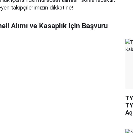
yen takipçilerimizin dikkatine!
eli Alımı ve Kasaplık için Başvuru
TY
TY
Aç