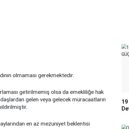
ydının olmaması gerekmektedir.
ırlaması getirilmemiş olsa da emekliliğe hak
daşlardan gelen veya gelecek müracaatların
19
ldirilmiştir.
De
daylarından en az mezuniyet beklentisi