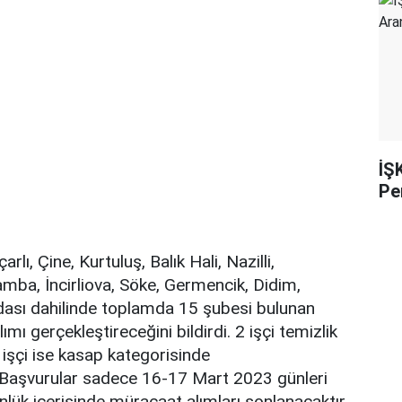
İŞ
Pe
lı, Çine, Kurtuluş, Balık Hali, Nazilli,
ba, İncirliova, Söke, Germencik, Didim,
dası dahilinde toplamda 15 şubesi bulunan
ımı gerçekleştireceğini bildirdi. 2 işçi temizlik
 işçi ise kasap kategorisinde
. Başvurular sadece 16-17 Mart 2023 günleri
ünlük içerisinde müracaat alımları sonlanacaktır.