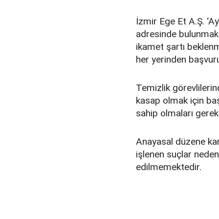
İzmir Ege Et A.Ş. ‘A
adresinde bulunmakt
ikamet şartı beklenm
her yerinden başvuru
Temizlik görevlileri
kasap olmak için başv
sahip olmaları gere
Anayasal düzene karş
işlenen suçlar neden
edilmemektedir.