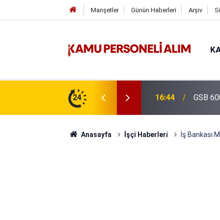
Manşetler
Günün Haberleri
Arşiv
S
KA
isi Alımı Gündemde! Bakan Çiftçi Süreci
24
16:44
GSB 600
evrildi
Anasayfa
İşçi Haberleri
İş Bankası M