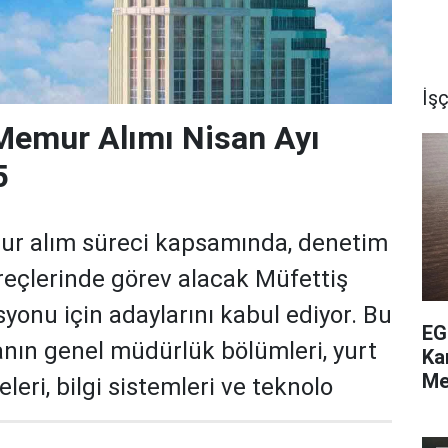
İşç
Memur Alımı Nisan Ayı
5
ur alım süreci kapsamında, denetim
üreçlerinde görev alacak Müfettiş
yonu için adaylarını kabul ediyor. Bu
EG
kanın genel müdürlük bölümleri, yurt
Ka
Me
eleri, bilgi sistemleri ve teknolo