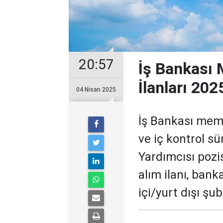
20:57
İş Bankası 
İlanları 202
04 Nisan 2025
İş Bankası mem
ve iç kontrol s
Yardımcısı pozis
alım ilanı, ban
içi/yurt dışı şub