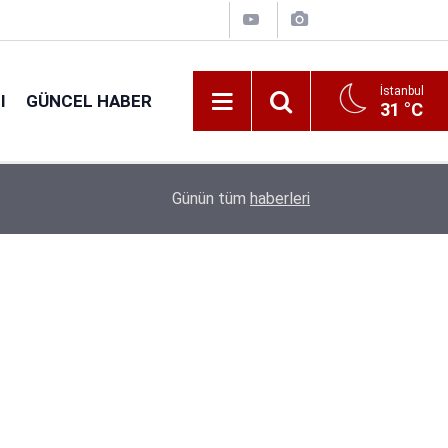
İstanbul
I
GÜNCEL HABER
31 °C
16:38
Kıyı Emniyeti Genel Müdürlüğü 26 İşçi Alımı Ya
Günün tüm
haberleri