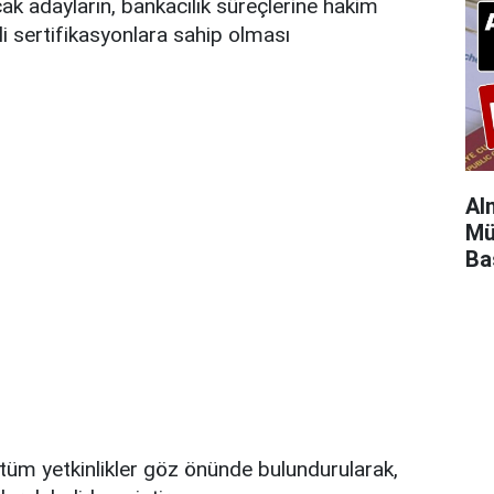
ak adayların, bankacılık süreçlerine hakim
li sertifikasyonlara sahip olması
Al
Mü
Ba
 tüm yetkinlikler göz önünde bulundurularak,