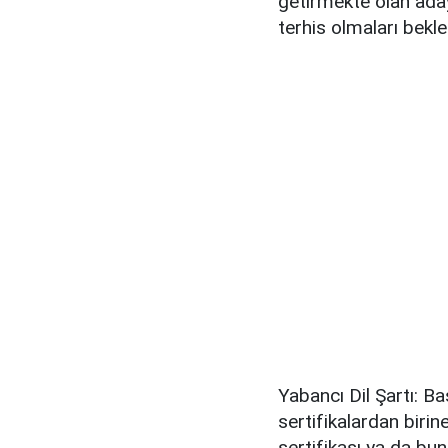
getirmekte olan ada
terhis olmaları beklen
Yabancı Dil Şartı: B
sertifikalardan birin
sertifikası ya da bu