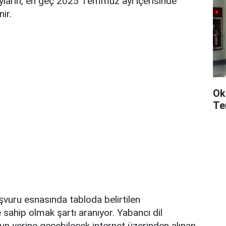
yların, en geç 2025 Temmuz ayı içerisinde
ir.
Ok
Te
aşvuru esnasında tabloda belirtilen
e sahip olmak şartı aranıyor. Yabancı dil
nun yerine geçebilecek internet üzerinden alınan