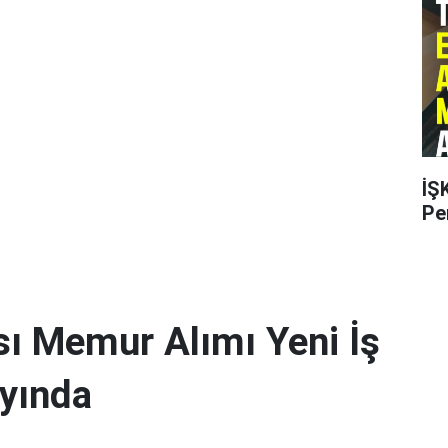
İŞ
Pe
sı Memur Alımı Yeni İş
ayında