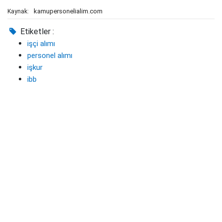
kamupersonelialim.com
Kaynak:
Etiketler :
işçi alımı
personel alımı
işkur
ibb