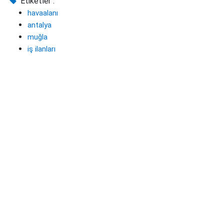
Etiketler :
havaalanı
antalya
muğla
iş ilanları