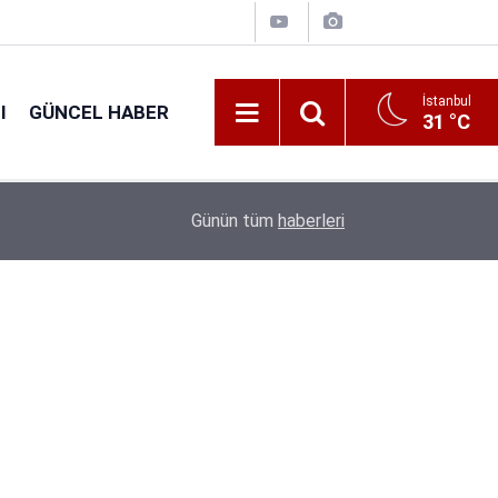
İstanbul
I
GÜNCEL HABER
31 °C
16:31
Tarım Bakanlığı 1.874 Personel Alacak: Başvuru T
Günün tüm
haberleri