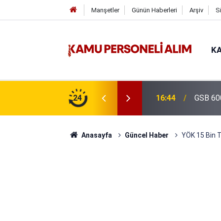
Manşetler
Günün Haberleri
Arşiv
S
KA
uru Süresi Doluyor: Son Gün Yarın
24
16:38
Kıyı Em
Anasayfa
Güncel Haber
YÖK 15 Bin 