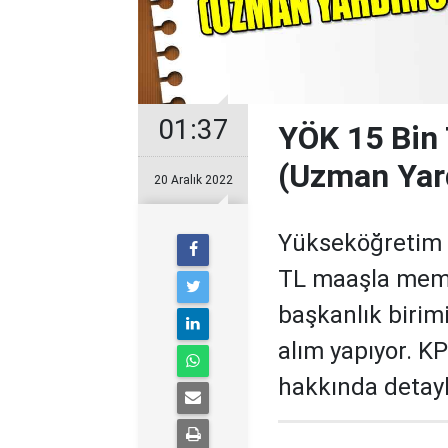
01:37
YÖK 15 Bin
(Uzman Yar
20 Aralık 2022
Yükseköğretim 
TL maaşla memu
başkanlık birim
alım yapıyor. K
hakkında detayl