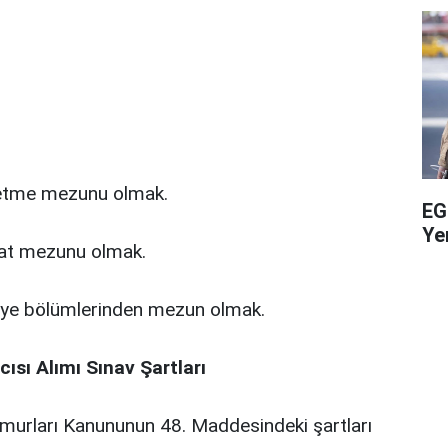
şletme mezunu olmak.
EG
Yen
tisat mezunu olmak.
aliye bölümlerinden mezun olmak.
sı Alımı Sınav Şartları
emurları Kanununun 48. Maddesindeki şartları