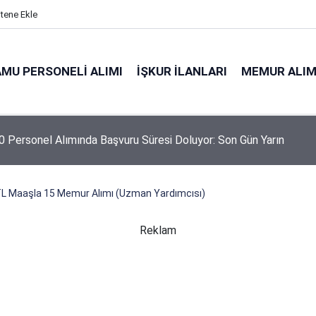
itene Ekle
MU PERSONELI ALIMI
İŞKUR İLANLARI
MEMUR ALIM
niyeti Genel Müdürlüğü 26 İşçi Alımı Yapacak
TL Maaşla 15 Memur Alımı (Uzman Yardımcısı)
Reklam