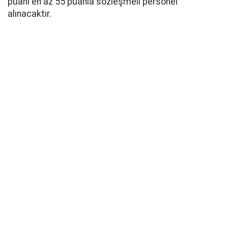
puanı en az 55 puanla sözleşmeli personel
alınacaktır.