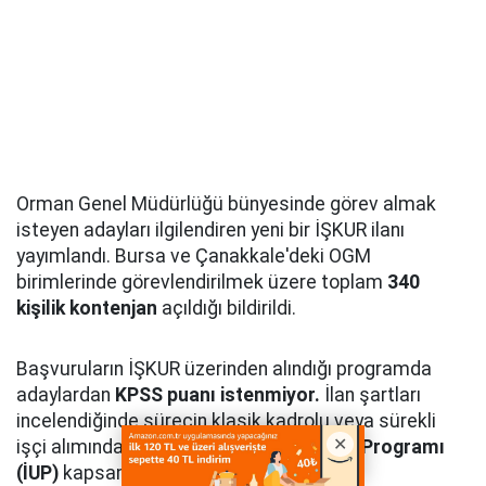
Orman Genel Müdürlüğü bünyesinde görev almak
isteyen adayları ilgilendiren yeni bir İŞKUR ilanı
yayımlandı. Bursa ve Çanakkale'deki OGM
birimlerinde görevlendirilmek üzere toplam
340
kişilik kontenjan
açıldığı bildirildi.
Başvuruların İŞKUR üzerinden alındığı programda
adaylardan
KPSS puanı istenmiyor.
İlan şartları
incelendiğinde sürecin klasik kadrolu veya sürekli
işçi alımından farklı olarak
İşgücü Uyum Programı
(İUP)
kapsamında yürütüldüğü görülüyor.