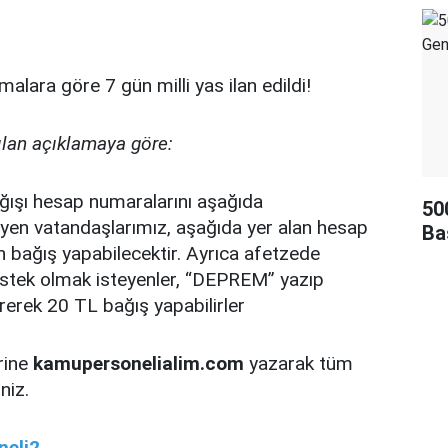
malara göre 7 gün milli yas ilan edildi!
ılan açıklamaya göre:
ışı hesap numaralarını aşağıda
50
eyen vatandaşlarımız, aşağıda yer alan hesap
Ba
 bağış yapabilecektir. Ayrıca afetzede
stek olmak isteyenler, “DEPREM” yazıp
rek 20 TL bağış yapabilirler
rine
kamupersonelialim.com
yazarak tüm
niz.
eli2.