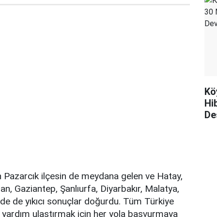
Kö
Hi
De
Pazarcık ilçesin de meydana gelen ve Hatay,
, Gaziantep, Şanlıurfa, Diyarbakır, Malatya,
in de de yıkıcı sonuçlar doğurdu. Tüm Türkiye
re yardım ulaştırmak için her yola başvurmaya