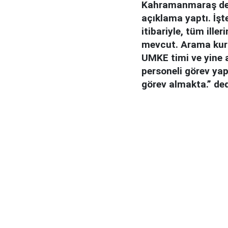
Kahramanmaraş dep
açıklama yaptı. İşt
itibariyle, tüm ill
mevcut. Arama kurta
UMKE timi ve yine 
personeli görev ya
görev almakta.” ded