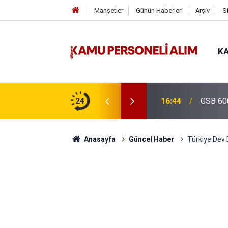
Manşetler
Günün Haberleri
Arşiv
S
KA
isi Alımı Gündemde! Bakan Çiftçi Süreci
24
16:44
GSB 600
evrildi
Anasayfa
Güncel Haber
Türkiye Dev D