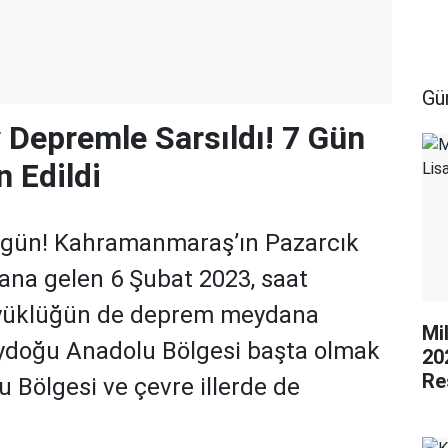
Gü
 Depremle Sarsıldı! 7 Gün
n Edildi
a gün! Kahramanmaraş’ın Pazarcık
ana gelen 6 Şubat 2023, saat
üyüklüğün de deprem meydana
Mi
eydoğu Anadolu Bölgesi başta olmak
20
Re
u Bölgesi ve çevre illerde de