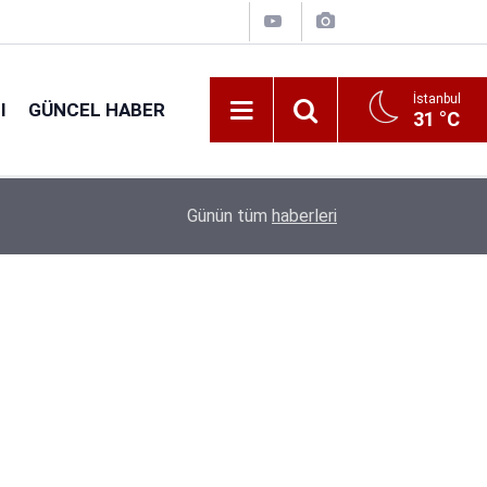
İstanbul
I
GÜNCEL HABER
31 °C
16:38
Kıyı Emniyeti Genel Müdürlüğü 26 İşçi Alımı Ya
Günün tüm
haberleri