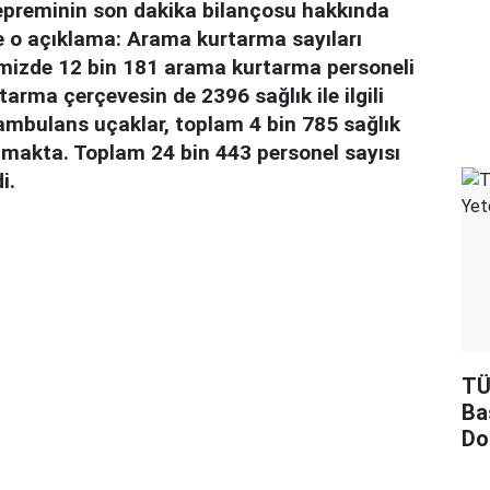
reminin son dakika bilançosu hakkında
e o açıklama: Arama kurtarma sayıları
erimizde 12 bin 181 arama kurtarma personeli
rma çerçevesin de 2396 sağlık ile ilgili
ambulans uçaklar, toplam 4 bin 785 sağlık
pmakta. Toplam 24 bin 443 personel sayısı
i.
TÜ
Ba
Do