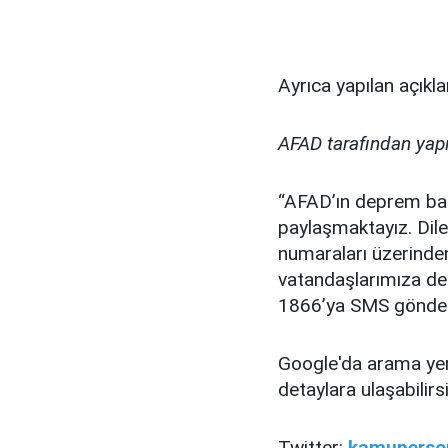
Ayrıca yapılan açıkla
AFAD tarafından yap
“AFAD’ın deprem bağ
paylaşmaktayız. Dil
numaraları üzerinden
vatandaşlarımıza de
1866’ya SMS göndere
Google'da arama ye
detaylara ulaşabilirsi
Twitter:
kamuperson