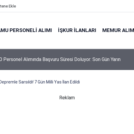
itene Ekle
MU PERSONELI ALIMI
İŞKUR İLANLARI
MEMUR ALIM
 Personel Alımında Başvuru Süresi Doluyor: Son Gün Yarın
epremle Sarsıldı! 7 Gün Milli Yas İlan Edildi
Reklam