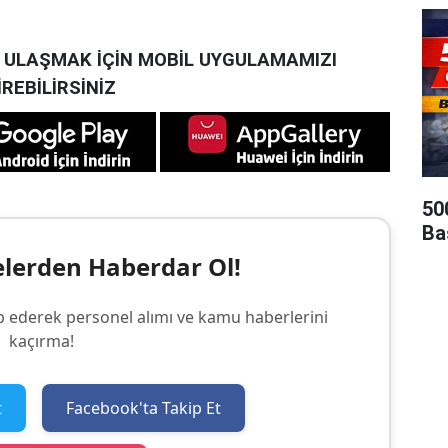
A ULAŞMAK İÇİN MOBİL UYGULAMAMIZI
İREBİLİRSİNİZ
50
Ba
elerden Haberdar Ol!
p ederek personel alımı ve kamu haberlerini
kaçırma!
t
Facebook'ta Takip Et