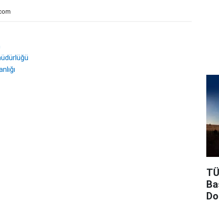
.com
m
müdürlüğü
nlığı
TÜ
Ba
Do