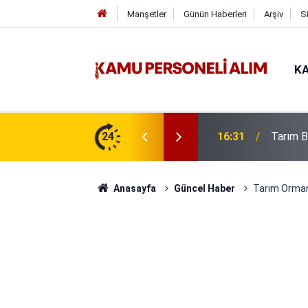
Manşetler
Günün Haberleri
Arşiv
S
KA
lacak: Başvuru Tarihi ve Şartları
24
16:25
Tarım B
Anasayfa
Güncel Haber
Tarım Orman