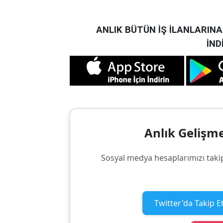
ANLIK BÜTÜN İŞ İLANLARIN
İND
Anlık Gelişm
Sosyal medya hesaplarımızı taki
Twitter'da Takip E