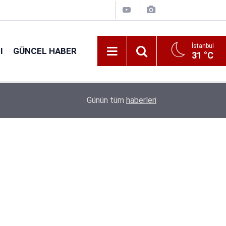
İstanbul
I
GÜNCEL HABER
31 °C
Sağlık Bakanlığı Bünyesindeki 2 Kuruma Mülakat
00:53
Günün tüm
haberleri
Şartlar Belli Oldu