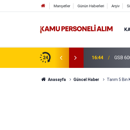
Manşetler
Günün Haberleri
Arşiv
S
KA
isi Alımı Gündemde! Bakan Çiftçi Süreci
24
16:44
GSB 600
evrildi
Anasayfa
Güncel Haber
Tarım 5 Bin 