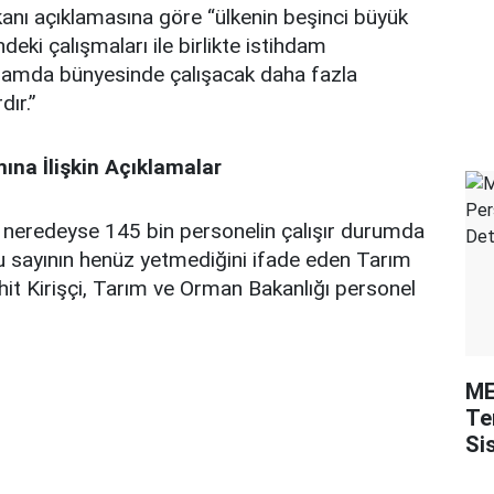
nı açıklamasına göre “ülkenin beşinci büyük
eki çalışmaları ile birlikte istihdam
psamda bünyesinde çalışacak daha fazla
dır.”
ına İlişkin Açıklamalar
 neredeyse 145 bin personelin çalışır durumda
u sayının henüz yetmediğini ifade eden Tarım
it Kirişçi, Tarım ve Orman Bakanlığı personel
ME
Te
Si