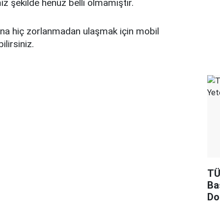
iz şekilde henüz belli olmamıştır.
arına hiç zorlanmadan ulaşmak için mobil
lirsiniz.
TÜ
Ba
Do