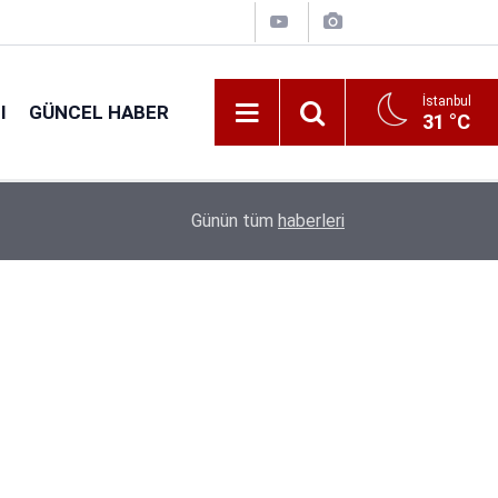
İstanbul
I
GÜNCEL HABER
31 °C
16:38
Kıyı Emniyeti Genel Müdürlüğü 26 İşçi Alımı Ya
Günün tüm
haberleri