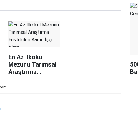
En Az İlkokul
Mezunu Tarımsal
50
Araştırma
Ba
Enstitüleri Kamu
İşçi Alımı
.com
ı