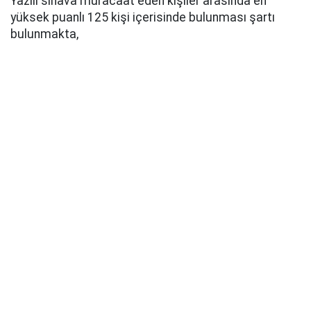
Yazılı sınava müracaat eden kişiler arasında en
yüksek puanlı 125 kişi içerisinde bulunması şartı
bulunmakta,