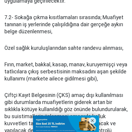
uygulamaya geçirilecektir.
7.2- Sokağa çıkma kısıtlamaları sırasında; Muafiyet
tanınan iş yerlerinde çalışıldığına dair gerçeğe aykırı
belge düzenlenmesi,
Özel sağlık kuruluşlarından sahte randevu alınması,
Fırın, market, bakkal, kasap, manav, kuruyemişçi veya
tatlıcılara çıkış serbestisinin maksadını aşan şekilde
kullanımı (markete ailece gidilmesi gibi),
Çiftçi Kayıt Belgesinin (ÇKS) amaç dışı kullanılması
gibi durumlarda muafiyetlerin giderek artan bir
sıklıkla kötüye kullanıldığı göz önünde bulundurularak,
bu suistimallerin önlenmesi amacıyla kolluk
kuvvetleri tarafından her türlü tedbir alınacak ve
yapılacak denetimlerde bu hususların kontrolü