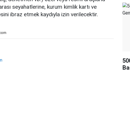
arası seyahatlerine, kurum kimlik kartı ve
ni ibraz etmek kaydıyla izin verilecektir.
.com
50
an
Ba