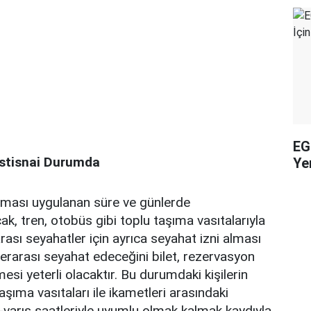
EG
İstisnai Durumda
Yen
aması uygulanan süre ve günlerde
ak, tren, otobüs gibi toplu taşıma vasıtalarıyla
rası seyahatler için ayrıca seyahat izni alması
erarası seyahat edeceğini bilet, rezervasyon
mesi yeterli olacaktır. Bu durumdaki kişilerin
taşıma vasıtaları ile ikametleri arasındaki
kış-varış saatleriyle uyumlu olmak kalmak kaydıyla