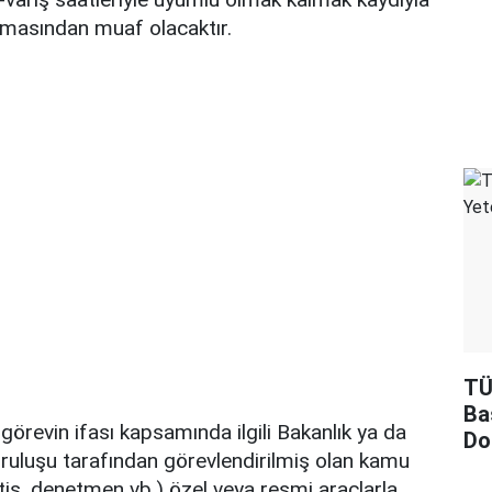
amasından muaf olacaktır.
TÜ
Ba
görevin ifası kapsamında ilgili Bakanlık ya da
Do
uluşu tarafından görevlendirilmiş olan kamu
ttiş, denetmen vb.) özel veya resmi araçlarla