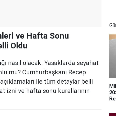
Gü
nleri ve Hafta Sonu
lli Oldu
ğı nasıl olacak. Yasaklarda seyahat
unlu mu? Cumhurbaşkanı Recep
çıklamaları ile tüm detaylar belli
Mi
at izni ve hafta sonu kurallarının
20
Re