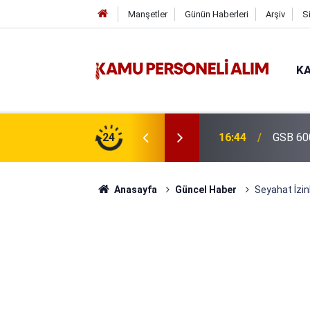
Manşetler
Günün Haberleri
Arşiv
S
KA
isi Alımı Gündemde! Bakan Çiftçi Süreci
24
16:44
GSB 600
evrildi
Anasayfa
Güncel Haber
Seyahat İzinl