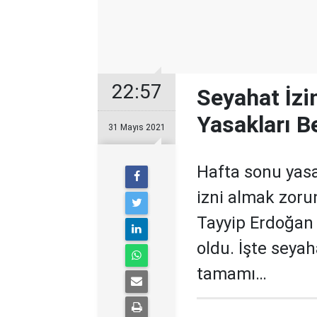
22:57
Seyahat İzi
Yasakları Be
31 Mayıs 2021
Hafta sonu yasa
izni almak zor
Tayyip Erdoğan a
oldu. İşte seyah
tamamı…