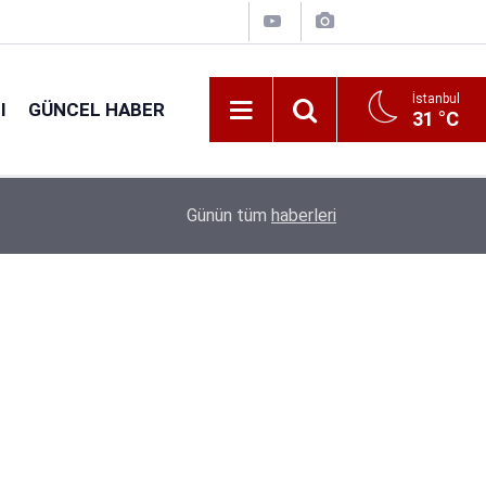
İstanbul
I
GÜNCEL HABER
31 °C
16:38
Kıyı Emniyeti Genel Müdürlüğü 26 İşçi Alımı Ya
Günün tüm
haberleri