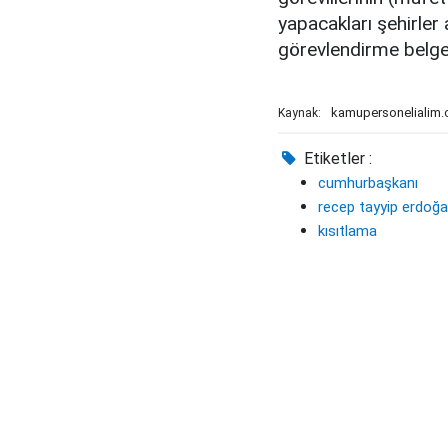
yapacakları şehirler 
görevlendirme belgesi
kamupersonelialim
Kaynak:
Etiketler :
cumhurbaşkanı
recep tayyip erdoğ
kısıtlama