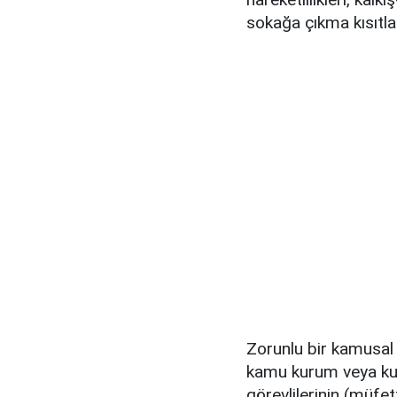
sokağa çıkma kısıtl
Zorunlu bir kamusal 
kamu kurum veya kur
görevlilerinin (müfe