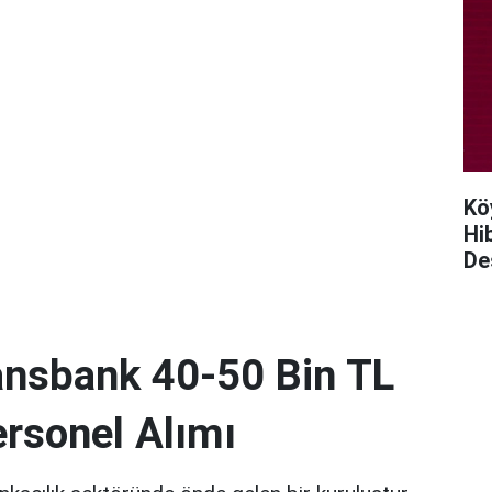
Kö
Hi
De
nsbank 40-50 Bin TL
rsonel Alımı