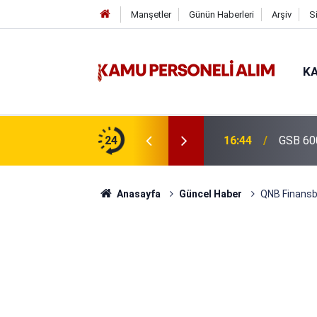
Manşetler
Günün Haberleri
Arşiv
S
KA
isi Alımı Gündemde! Bakan Çiftçi Süreci
24
16:44
GSB 600
evrildi
Anasayfa
Güncel Haber
QNB Finansb