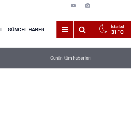
İstanbul
I
GÜNCEL HABER
31 °C
16:38
Kıyı Emniyeti Genel Müdürlüğü 26 İşçi Alımı Ya
Günün tüm
haberleri