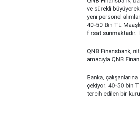
QNB Finansbank, ban
ve sürekli büyüyerek
yeni personel alıml
40-50 Bin TL Maaşla 
fırsat sunmaktadır. İş
QNB Finansbank, nite
amacıyla QNB Finans
Banka, çalışanlarına
çekiyor. 40-50 bin TL
tercih edilen bir kur