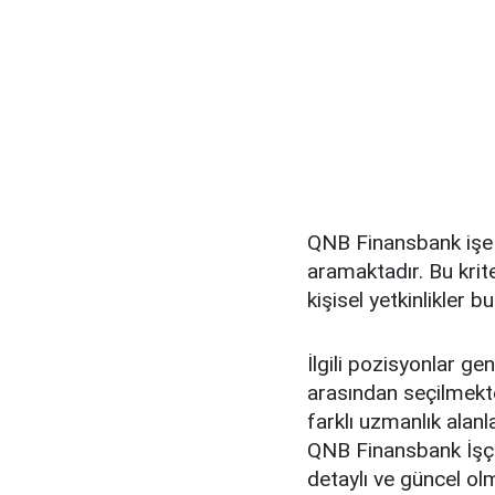
QNB Finansbank işe a
aramaktadır. Bu krit
kişisel yetkinlikler 
İlgili pozisyonlar ge
arasından seçilmekt
farklı uzmanlık alanl
QNB Finansbank İşçi
detaylı ve güncel ol