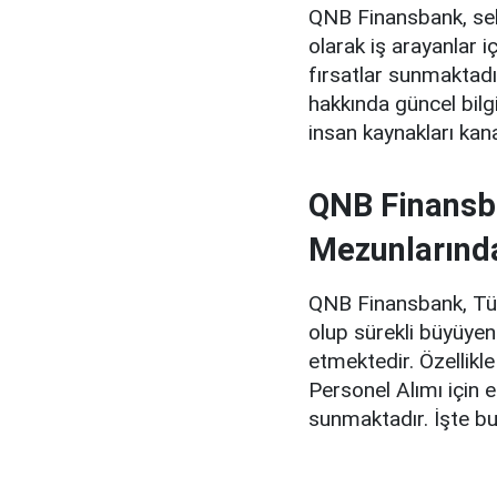
QNB Finansbank, se
olarak iş arayanlar 
fırsatlar sunmaktadı
hakkında güncel bilg
insan kaynakları kana
QNB Finansba
Mezunlarınd
QNB Finansbank, Türk
olup sürekli büyüyen
etmektedir. Özellik
Personel Alımı için e
sunmaktadır. İşte b