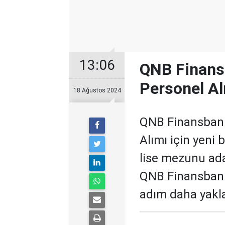
13:06
QNB Finans
Personel Al
18 Ağustos 2024
QNB Finansbank
Alımı için yeni 
lise mezunu ada
QNB Finansbank İ
adım daha yakl