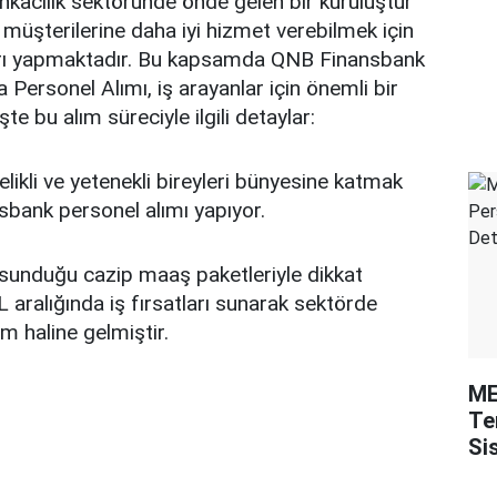
kacılık sektöründe önde gelen bir kuruluştur
 müşterilerine daha iyi hizmet verebilmek için
arı yapmaktadır. Bu kapsamda QNB Finansbank
Personel Alımı, iş arayanlar için önemli bir
te bu alım süreciyle ilgili detaylar:
likli ve yetenekli bireyleri bünyesine katmak
bank personel alımı yapıyor.
 sunduğu cazip maaş paketleriyle dikkat
 aralığında iş fırsatları sunarak sektörde
um haline gelmiştir.
ME
Te
Si