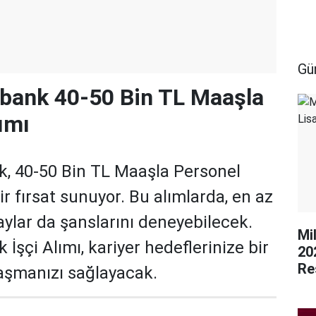
Gü
bank 40-50 Bin TL Maaşla
ımı
, 40-50 Bin TL Maaşla Personel
bir fırsat sunuyor. Bu alımlarda, en az
ylar da şanslarını deneyebilecek.
Mi
şçi Alımı, kariyer hedeflerinize bir
20
Re
aşmanızı sağlayacak.