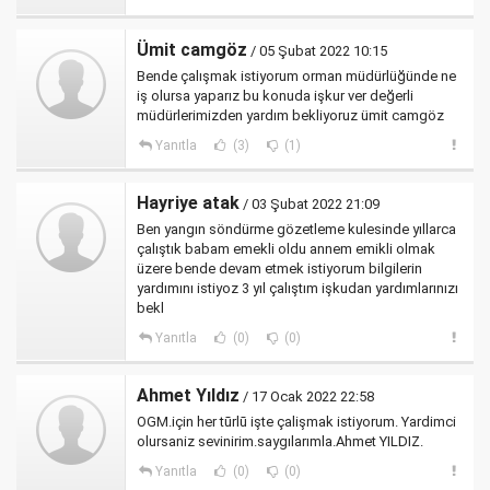
Ümit camgöz
/ 05 Şubat 2022 10:15
Bende çalışmak istiyorum orman müdürlüğünde ne
iş olursa yaparız bu konuda işkur ver değerli
müdürlerimizden yardım bekliyoruz ümit camgöz
Yanıtla
(3)
(1)
Hayriye atak
/ 03 Şubat 2022 21:09
Ben yangın söndürme gözetleme kulesinde yıllarca
çalıştık babam emekli oldu annem emikli olmak
üzere bende devam etmek istiyorum bilgilerin
yardımını istiyoz 3 yıl çalıştım işkudan yardımlarınızı
bekl
Yanıtla
(0)
(0)
Ahmet Yıldız
/ 17 Ocak 2022 22:58
OGM.için her tūrlū işte çalişmak istiyorum. Yardimci
olursaniz sevinirim.saygılarımla.Ahmet YILDIZ.
Yanıtla
(0)
(0)