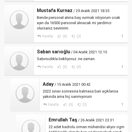
Mustafa Kurnaz
/ 29 Aralık 2021 18:35
Bende personel alıma baş vurmak istiyorum ocak
ayın da 16500 personel alınacak mi yardimci
olursanız sevinirim
Yanıtla
(0)
(2)
Saban sarıoğlu
/ 04 Aralık 2021 12:15
Sabırsızlıkla bekliyoruz .ne zaman.
Yanıtla
(0)
(0)
Aday
/ 15 Aralık 2021 00:42
2022 sınav sonrasına kalmasa bari açıklansa
yakında ama hiç sanmıyorum
Yanıtla
(0)
(2)
Emrullah Taş
/ 26 Aralık 2021 23:31
22 adet kadrolu orman mühendisi alıyor ogm