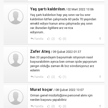
Yaş şartı kaldırılsın
/ 02 Mart 2022 13:06
Yaş şartı kaldırılsın hep yaş sınırı var bu sınır
kaldırılsın lütfen çalışmada 60 yada 70 yaşından
emekli ediyor kanun ama çalışmada yaş sınırı
var..Buradan ilgililere arz ve rica
ediyorum..
Yanıtla
(2)
(0)
Zafer Ateş
/ 09 Şubat 2022 01:37
Ben 33 yaşındayım başvurmak istiyorum nasıl
başvurabilirim ayrıca ben orman işide yapıyorum
yangın olduğu zaman ilk biz söndürüyoruz arz
ederim
Yanıtla
(2)
(1)
Murat koçar
/ 08 Şubat 2022 13:07
Orman genel müdürlüğüne personel alımı için
nerden başvuru yapabiliriz
Yanıtla
(0)
(0)