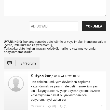
UYARI:
Küfür, hakaret, rencide edici cümleler veya imalar, inançlara saldırı
içeren, imla kuralları ile yazılmamış,
Türkçe karakter kullanılmayan ve büyük harflerle yazılmış yorumlar
onaylanmamaktadır.
84 Yorum
Sufyan kur
/ 20 Mart 2022 18:06
Ben eski hükümlüyüm.devlet beni topluma
kazandırmak ve yararlı hale getirmemek için yaş
sınırı koyuyor.ben 47 yaşındayım.hayatımı düzene
koyamıyorum.devlet büyüklerimden rica
ediyorum.hayat zaten zor
Yanıtla
(0)
(0)