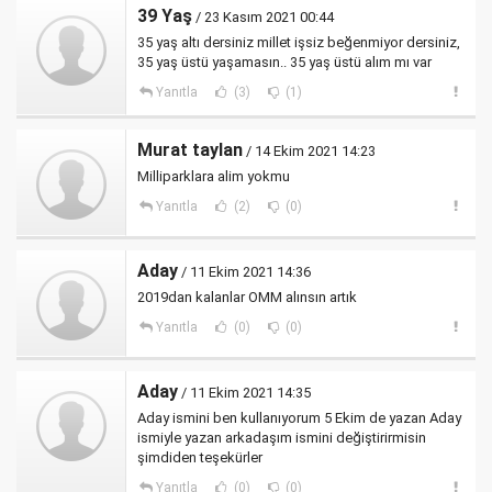
39 Yaş
/ 23 Kasım 2021 00:44
35 yaş altı dersiniz millet işsiz beğenmiyor dersiniz,
35 yaş üstü yaşamasın.. 35 yaş üstü alım mı var
Yanıtla
(3)
(1)
Murat taylan
/ 14 Ekim 2021 14:23
Milliparklara alim yokmu
Yanıtla
(2)
(0)
Aday
/ 11 Ekim 2021 14:36
2019dan kalanlar OMM alınsın artık
Yanıtla
(0)
(0)
Aday
/ 11 Ekim 2021 14:35
Aday ismini ben kullanıyorum 5 Ekim de yazan Aday
ismiyle yazan arkadaşım ismini değiştirirmisin
şimdiden teşekürler
Yanıtla
(0)
(0)