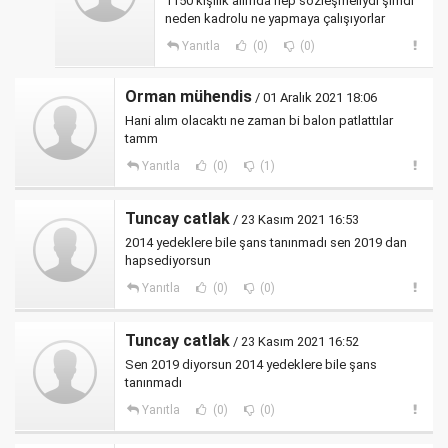
1150 kişilik alımda hep sözleşmeliydi şimdi
neden kadrolu ne yapmaya çalışıyorlar
Yanıtla
(0)
(0)
Orman mühendis
/ 01 Aralık 2021 18:06
Hani alım olacaktı ne zaman bi balon patlattılar
tamm
Yanıtla
(0)
(1)
Tuncay catlak
/ 23 Kasım 2021 16:53
2014 yedeklere bile şans tanınmadı sen 2019 dan
hapsediyorsun
Yanıtla
(0)
(0)
Tuncay catlak
/ 23 Kasım 2021 16:52
Sen 2019 diyorsun 2014 yedeklere bile şans
tanınmadı
Yanıtla
(0)
(0)