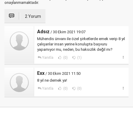
onaylanmamaktadır.
2 Yorum
Adsız
/ 30 Ekim 2021 19:07
Mühendis ünvanı ile özel şirketlerde emek verip 8 yıl
çalışanlar insan yerine konulupta başvuru
yapamıyor mu, neden, bu haksızlık değil mı?
Yanıtla
(0)
(1)
Exx
/ 30 Ekim 2021 11:50
8 yıl ne demek ya!
Yanıtla
(0)
(0)