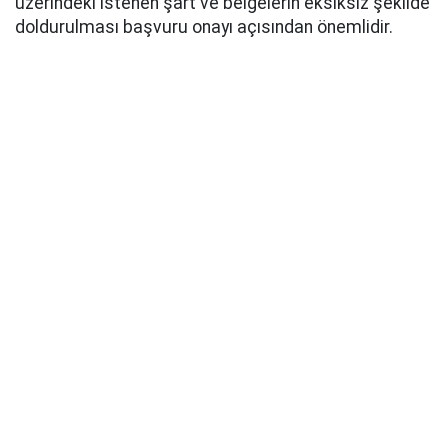
üzerindeki istenen şart ve belgelerin eksiksiz şekilde
doldurulması başvuru onayı açısından önemlidir.