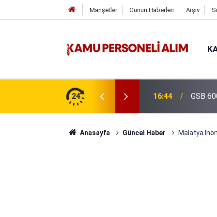
Manşetler
Günün Haberleri
Arşiv
S
KA
isi Alımı Gündemde! Bakan Çiftçi Süreci
24
16:44
GSB 600
evrildi
Anasayfa
Güncel Haber
Malatya İnön