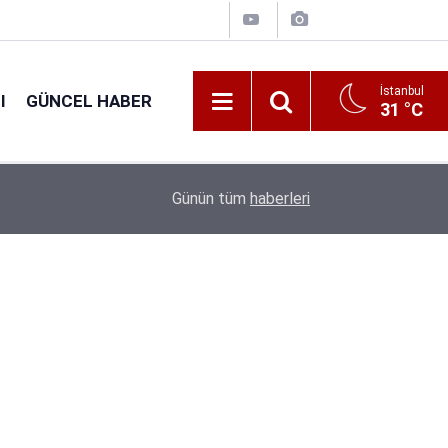
İstanbul
I
GÜNCEL HABER
31 °C
16:38
Kıyı Emniyeti Genel Müdürlüğü 26 İşçi Alımı Ya
Günün tüm
haberleri