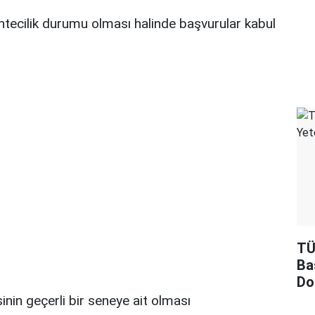
sahtecilik durumu olması halinde başvurular kabul
TÜ
Ba
Do
nin geçerli bir seneye ait olması