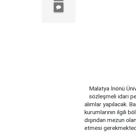
Malatya İnönü Ünive
sözleşmeli idari 
alımlar yapılacak. 
kurumlarının ilgili b
dışından mezun olan
etmesi gerekmekted