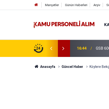
Manşetler
Günün Haberleri
Arşiv
S
KA
isi Alımı Gündemde! Bakan Çiftçi Süreci
24
16:44
GSB 600
evrildi
Anasayfa
Güncel Haber
Köylere Bekç