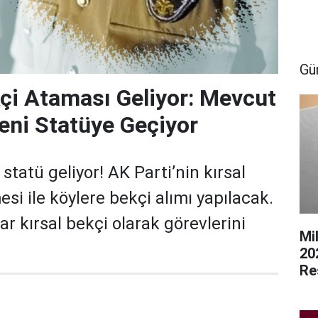
Gü
çi Ataması Geliyor: Mevcut
eni Statüye Geçiyor
statü geliyor! AK Parti’nin kırsal
si ile köylere bekçi alımı yapılacak.
r kırsal bekçi olarak görevlerini
Mi
20
Re