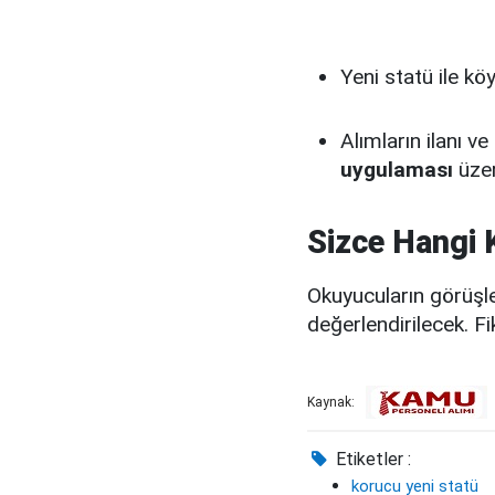
Yeni statü ile kö
Alımların ilanı ve
uygulaması
üzer
Sizce Hangi 
Okuyucuların görüşle
değerlendirilecek. Fi
Kaynak:
Etiketler :
korucu yeni statü