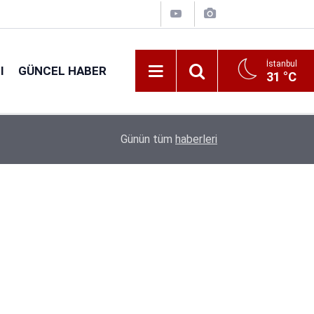
İstanbul
I
GÜNCEL HABER
31 °C
16:38
Kıyı Emniyeti Genel Müdürlüğü 26 İşçi Alımı Ya
Günün tüm
haberleri