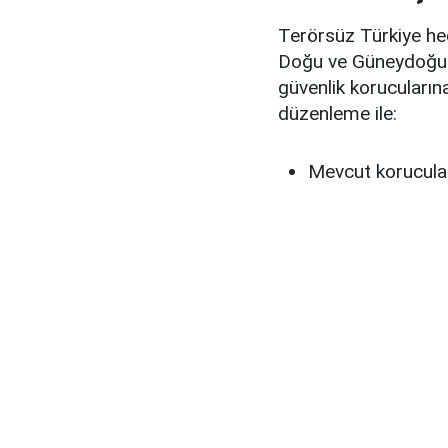
Terörsüz Türkiye hed
Doğu ve Güneydoğu A
güvenlik korucularına
düzenleme ile:
Mevcut korucular