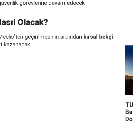
 güvenlik görevlerine devam edecek
Nasıl Olacak?
 Meclis’ten geçirilmesinin ardından
kırsal bekçi
t kazanacak
TÜ
Ba
Do