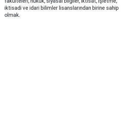
fakülteleri, hukuk, siyasal bilgiler, iktisat, işletme,
iktisadi ve idari bilimler lisanslarından birine sahip
olmak.