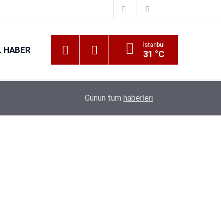
İstanbul
 HABER
31 °C
Günün tüm
haberleri