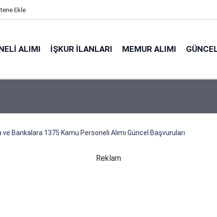
itene Ekle
ELI ALIMI
İŞKUR İLANLARI
MEMUR ALIMI
GÜNCEL
a ve Bankalara 1375 Kamu Personeli Alımı Güncel Başvuruları
Reklam