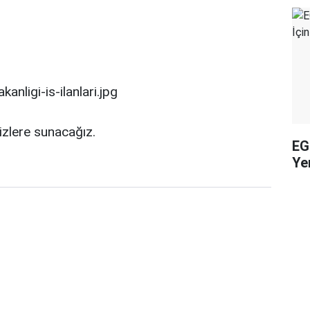
sizlere sunacağız.
EG
Yen