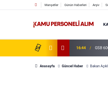
Manşetler
Günün Haberleri
Arşiv
S
KA
isi Alımı Gündemde! Bakan Çiftçi Süreci
24
16:44
GSB 600
evrildi
Anasayfa
Güncel Haber
Bakan Açıkl