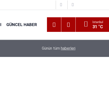
İstanbul
I
GÜNCEL HABER
31 °C
16:38
Kıyı Emniyeti Genel Müdürlüğü 26 İşçi Alımı Ya
Günün tüm
haberleri