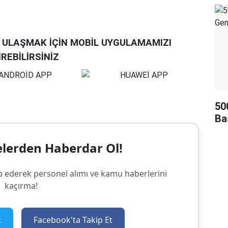
A ULAŞMAK İÇİN MOBİL UYGULAMAMIZI
İREBİLİRSİNİZ
50
Ba
elerden Haberdar Ol!
p ederek personel alımı ve kamu haberlerini
kaçırma!
t
Facebook'ta Takip Et