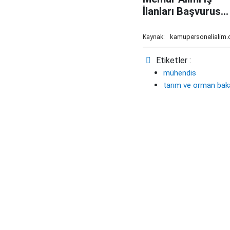
İlanları Başvurusu
30 Haziran Son
kamupersonelialim
Kaynak:
Etiketler :
mühendis
tarım ve orman baka