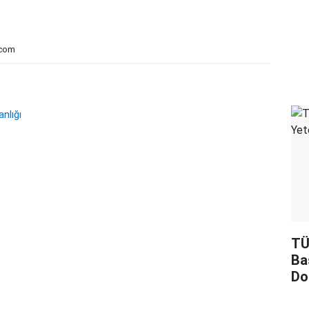
.com
nlığı
TÜ
Ba
Do