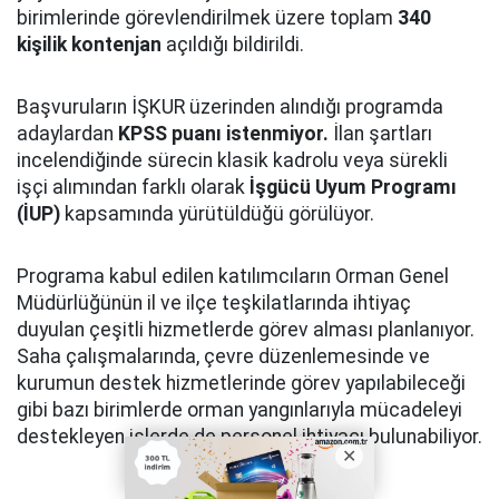
birimlerinde görevlendirilmek üzere toplam
340
kişilik kontenjan
açıldığı bildirildi.
Başvuruların İŞKUR üzerinden alındığı programda
adaylardan
KPSS puanı istenmiyor.
İlan şartları
incelendiğinde sürecin klasik kadrolu veya sürekli
işçi alımından farklı olarak
İşgücü Uyum Programı
(İUP)
kapsamında yürütüldüğü görülüyor.
Programa kabul edilen katılımcıların Orman Genel
Müdürlüğünün il ve ilçe teşkilatlarında ihtiyaç
duyulan çeşitli hizmetlerde görev alması planlanıyor.
Saha çalışmalarında, çevre düzenlemesinde ve
kurumun destek hizmetlerinde görev yapılabileceği
gibi bazı birimlerde orman yangınlarıyla mücadeleyi
destekleyen işlerde de personel ihtiyacı bulunabiliyor.