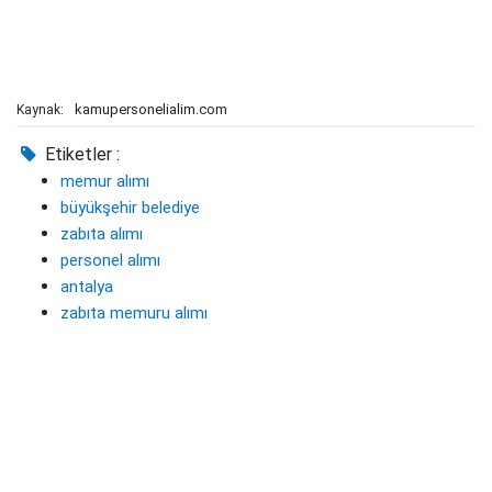
kamupersonelialim.com
Kaynak:
Etiketler :
memur alımı
büyükşehir belediye
zabıta alımı
personel alımı
antalya
zabıta memuru alımı