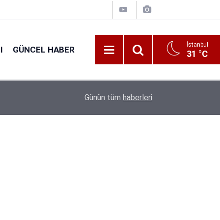
İstanbul
I
GÜNCEL HABER
31 °C
16:38
Kıyı Emniyeti Genel Müdürlüğü 26 İşçi Alımı Ya
Günün tüm
haberleri