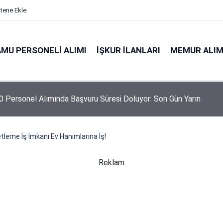
itene Ekle
MU PERSONELI ALIMI
İŞKUR İLANLARI
MEMUR ALIM
 Personel Alımında Başvuru Süresi Doluyor: Son Gün Yarın
leme İş İmkanı Ev Hanımlarına İş!
Reklam