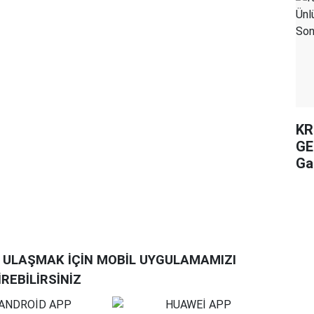
KR
GE
Ga
Ar
A ULAŞMAK İÇİN MOBİL UYGULAMAMIZI
İREBİLİRSİNİZ