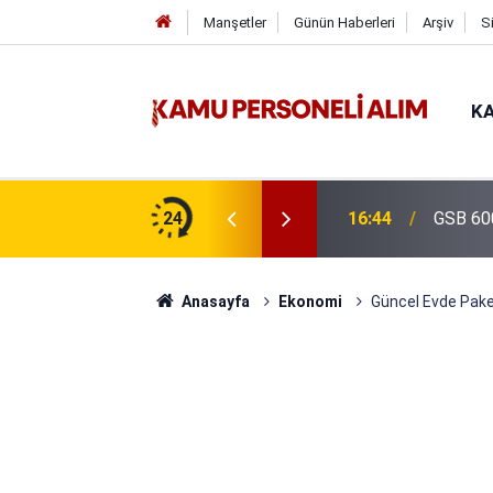
Manşetler
Günün Haberleri
Arşiv
S
KA
isi Alımı Gündemde! Bakan Çiftçi Süreci
24
16:44
GSB 600
evrildi
Anasayfa
Ekonomi
Güncel Evde Paket