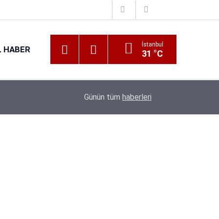
İstanbul
 HABER
31 °C
16:38
Kıyı Emniyeti Genel Müdürlüğü 26 İşçi Alımı Ya
Günün tüm
haberleri