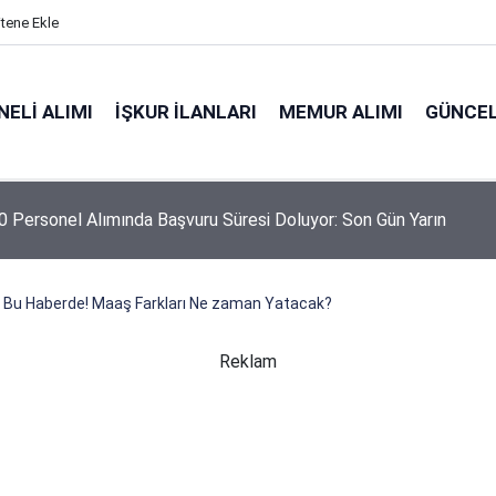
itene Ekle
ELI ALIMI
İŞKUR İLANLARI
MEMUR ALIMI
GÜNCEL
 Personel Alımında Başvuru Süresi Doluyor: Son Gün Yarın
ü Bu Haberde! Maaş Farkları Ne zaman Yatacak?
Reklam