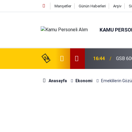
Manşetler
Günün Haberleri
Arşiv
S
KAMU PERSON
isi Alımı Gündemde! Bakan Çiftçi Süreci
24
16:44
GSB 600
evrildi
Anasayfa
Ekonomi
Emeklilerin Göz