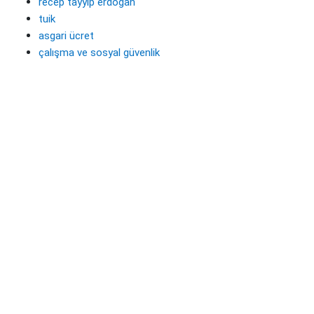
recep tayyip erdoğan
tuik
asgari ücret
çalışma ve sosyal güvenlik