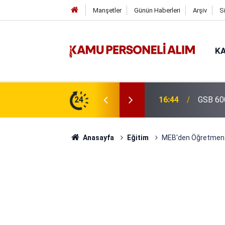
Manşetler
Günün Haberleri
Arşiv
S
KA
isi Alımı Gündemde! Bakan Çiftçi Süreci
24
16:44
GSB 600
evrildi
Anasayfa
Eğitim
MEB'den Öğretmen A