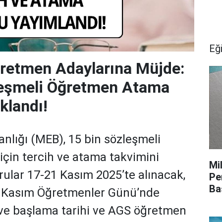
Eğ
retmen Adaylarına Müjde:
leşmeli Öğretmen Atama
klandı!
anlığı (MEB), 15 bin sözleşmeli
için tercih ve atama takvimini
Mi
ular 17-21 Kasım 2025’te alınacak,
Pe
Ba
4 Kasım Öğretmenler Günü’nde
eve başlama tarihi ve AGS öğretmen