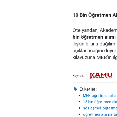
10 Bin Öğretmen Al
Öte yandan, Akademi
bin öğretmen alımı
ilişkin branş dağılım
açıklanacağını duyur
kılavuzuna MEB'in ilg
Kaynak:
Etiketler :
MEB öğretmen ata
15 bin öğretmen alı
sözleşmeli öğretm
öğretmen atama ta