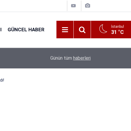
İstanbul
I
GÜNCEL HABER
31 °C
16:38
Kıyı Emniyeti Genel Müdürlüğü 26 İşçi Alımı Ya
Günün tüm
haberleri
ı!