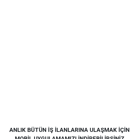
ANLIK BÜTÜN İŞ İLANLARINA ULAŞMAK İÇİN
MOBİL UYGULAMAMIZI İNDİREBİLİRSİNİZ